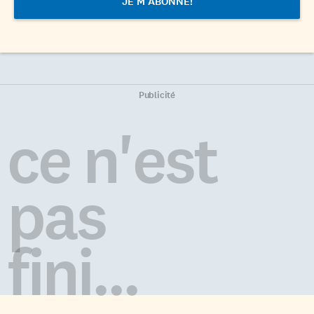
Publicité
ce n'est
pas
fini...