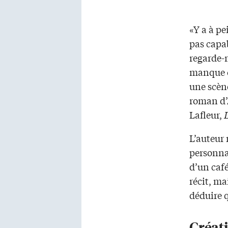
«Y a à pe
pas capab
regarde-m
manque c
une scèn
roman d’
Lafleur,
L’auteur 
personna
d’un café
récit, ma
déduire q
Créati