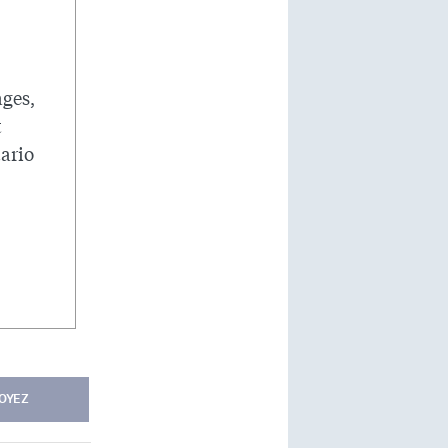
ages,
t
tario
OYEZ