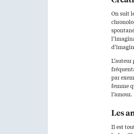
On suit 
chronolog
spontanéi
l’imagin
d’imagina
L’auteur 
fréquenta
par exemp
femme qui
l’amour.
Les am
Il est to