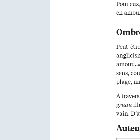
Pour eux,
en amour 
Ombre
Peut-être
anglicis
amour…» 
sens, co
plage, ma
À traver
gruau
ill
vain. D’a
Auteu