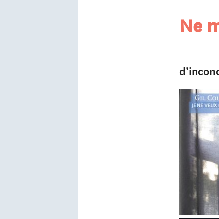
Ne m
d’incon