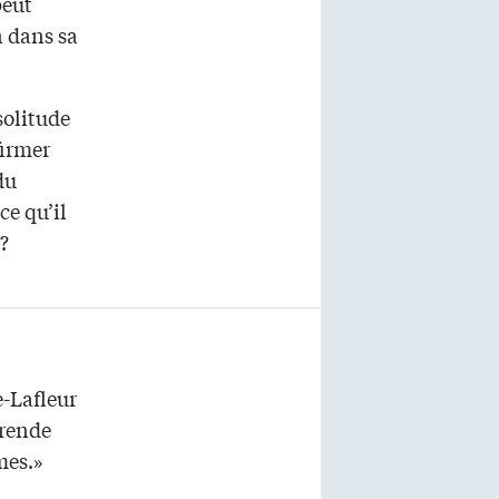
peut
n dans sa
solitude
firmer
du
ce qu’il
?
-Lafleur
 rende
mes.»