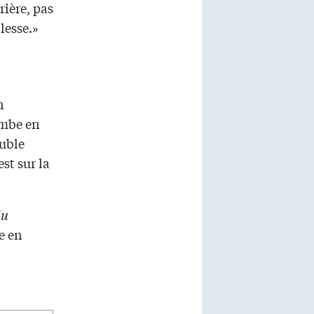
rière, pas
lesse.»
n
ombe en
uble
st sur la
du
e en