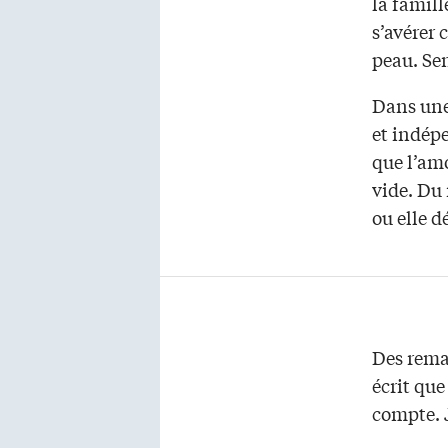
la famill
s’avérer 
peau. Sen
Dans une 
et indép
que l’amo
vide. Du
ou elle d
Des rema
écrit qu
compte. 