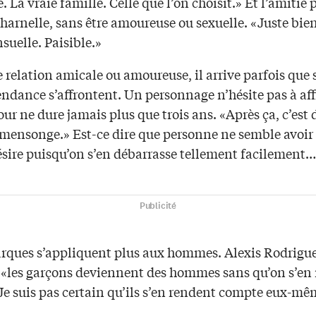
e. La vraie famille. Celle que l’on choisit.» Et l’amitié 
charnelle, sans être amoureuse ou sexuelle. «Juste bie
suelle. Paisible.»
relation amicale ou amoureuse, il arrive parfois que 
endance s’affrontent. Un personnage n’hésite pas à af
ur ne dure jamais plus que trois ans. «Après ça, c’est 
 mensonge.» Est-ce dire que personne ne semble avoir 
ésire puisqu’on s’en débarrasse tellement facilement…
Publicité
rques s’appliquent plus aux hommes. Alexis Rodrigue
e «les garçons deviennent des hommes sans qu’on s’en
Je suis pas certain qu’ils s’en rendent compte eux-mê