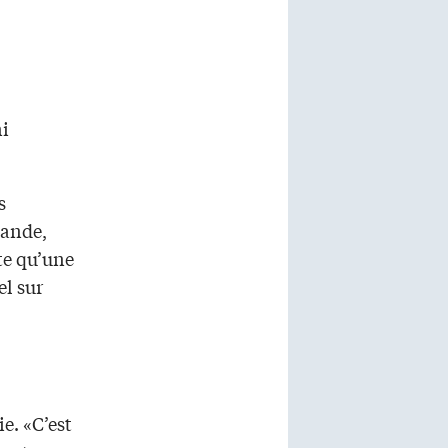
ni
s
mande,
te qu’une
el sur
ie. «C’est