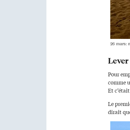
26 mars: 
Lever 
Pour empr
comme une
Et c’étai
Le premie
dirait qu