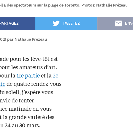
eil a des spectateurs sur la plage de Toronto. Photos: Nathalie Prézeau
PARTAGEZ
TWEETEZ
ENV
2021 par Nathalie Prézeau
ade pour les lève-tôt est
pour les amateurs d’art.
our la
1re partie
et la
2e
rie
de quatre rendez-vous
du soleil, j’espère vous
nvie de tenter
ence matinale en vous
 la grande variété des
du 24 au 30 mars.