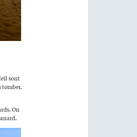
eil sont
s tomber.
ards. On
canard.