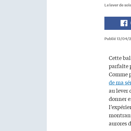
Le lever de sol
Publié 13/04/
Cette bal
parfaite 
Comme p
de ma sé
au lever 
donner e
l’expéri
montrant
aurores 