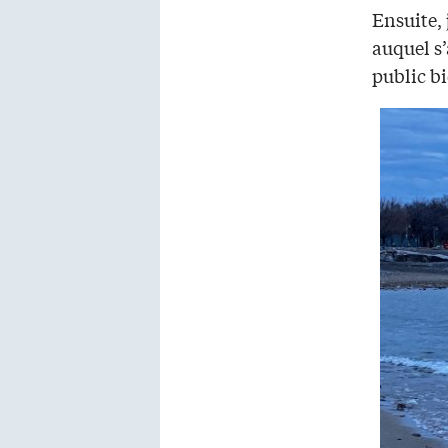
Ensuite, 
auquel s’
public b