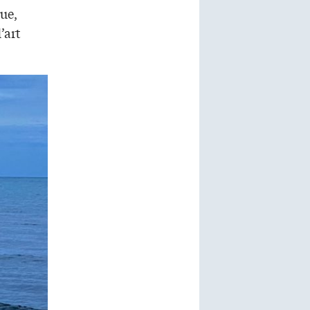
rue,
’art