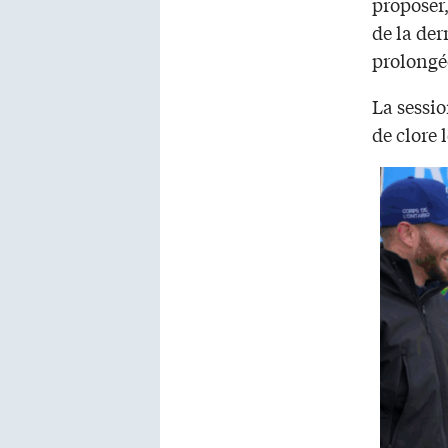
proposer,
de la der
prolongé
La sessio
de clore 