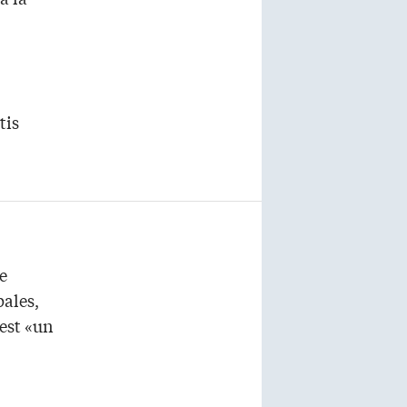
tis
le
ales,
 est «un