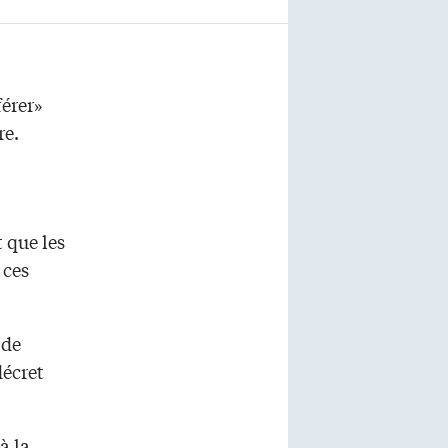
férer»
re.
 que les
 ces
 de
décret
à la