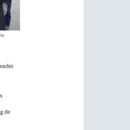
rio
leader
s
ng de