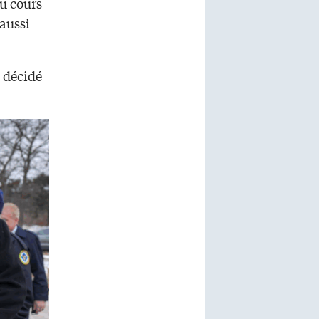
u cours
 aussi
a décidé