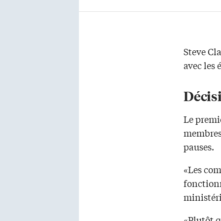
Steve Cl
avec les 
Décis
Le premie
membres 
pauses.
«Les com
fonction
ministéri
«Plutôt q