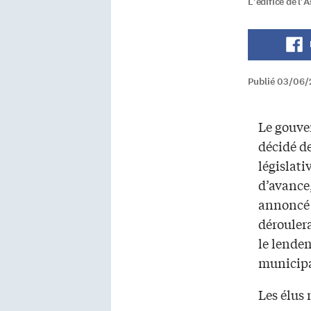
L'édifice de l'
Publié 03/06/
Le gouve
décidé de
législati
d’avance,
annoncé 
déroulera
le lende
municipa
Les élus 