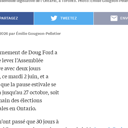
Assemblée législative de l'Ontario, à Toronto. Photo: Émilie Gougeon-Pellet
PARTAGEZ
TWEETEZ
ENV
2026 par Émilie Gougeon-Pelletier
rnement de Doug Ford a
 lever l’Assemblée
ve avec deux jours
 ce mardi 2 juin, et a
que la pause estivale se
 jusqu’au 27 octobre, soit
main des élections
les en Ontario.
n’ont passé que 30 jours à