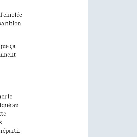
 d’emblée
partition
que ça
olument
er le
liqué au
tte
s
 répartir