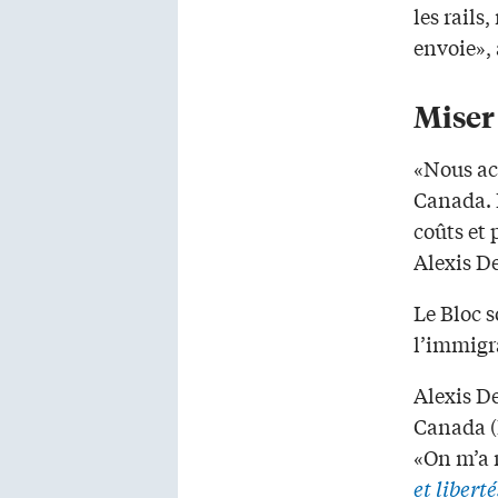
les rails
envoie», 
Miser 
«Nous ac
Canada. 
coûts et 
Alexis D
Le Bloc 
l’immigr
Alexis D
Canada (I
«On m’a r
et liberté