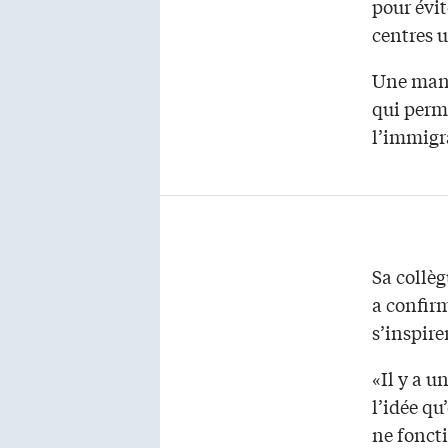
pour évit
centres 
Une maniè
qui perm
l’immigr
Sa collèg
a confir
s’inspire
«Il y a u
l’idée qu
ne foncti