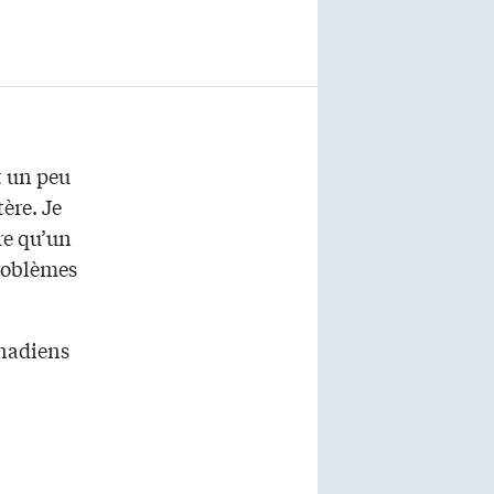
t un peu
ère. Je
re qu’un
problèmes
anadiens