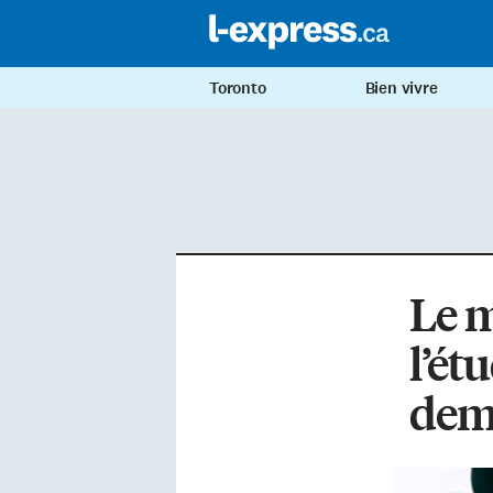
Toronto
Bien vivre
Le m
l’ét
dem