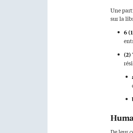
Une parti
sur la li
6
(1
entr
(2)
rés
Human
De leur c