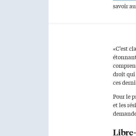
savoir au
«C’est cl
étonnant 
comprend
droit qui
ces dern
Pour le p
et les ré
demandeu
Libre-