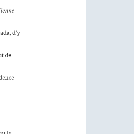
dienne
ada, d’y
ut de
idence
ur le