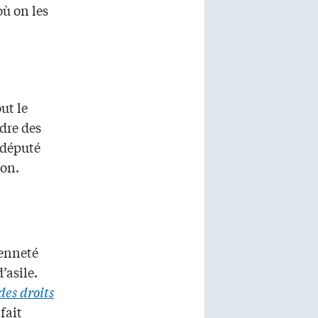
où on les
ut le
dre des
e député
ion.
yenneté
’asile.
es droits
fait