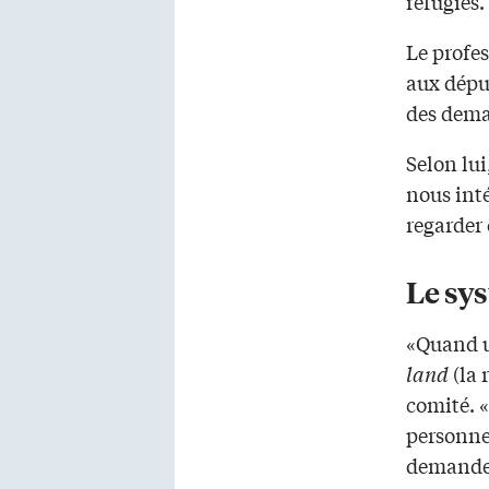
réfugiés.
Le profes
aux dépu
des dema
Selon lu
nous int
regarder
Le sy
«Quand un
land
(la 
comité. «
personne.
demandeur