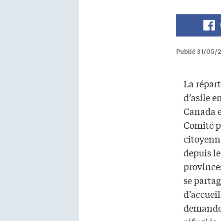
Publié 31/05/
La répar
d’asile e
Canada e
Comité p
citoyenn
depuis le
provinces
se partag
d’accueill
demandeu