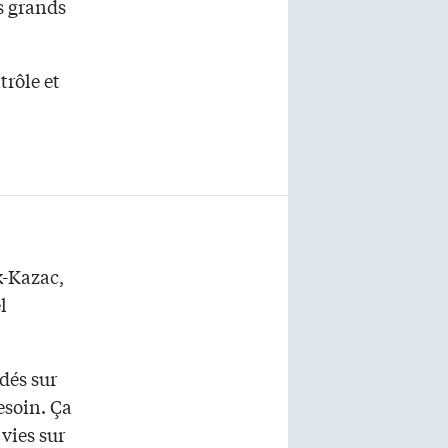
s grands
trôle et
k-Kazac,
l
ndés sur
esoin. Ça
vies sur