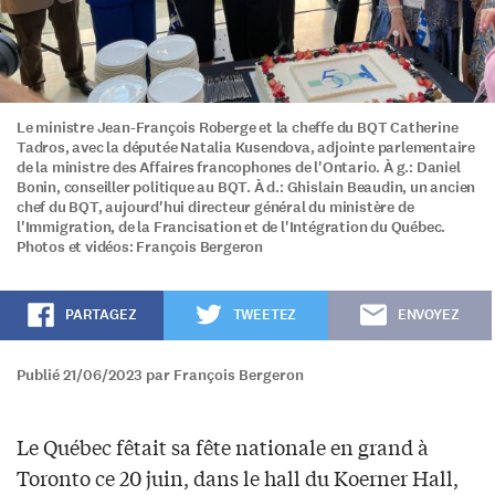
Le ministre Jean-François Roberge et la cheffe du BQT Catherine
Tadros, avec la députée Natalia Kusendova, adjointe parlementaire
de la ministre des Affaires francophones de l'Ontario. À g.: Daniel
Bonin, conseiller politique au BQT. À d.: Ghislain Beaudin, un ancien
chef du BQT, aujourd'hui directeur général du ministère de
l'Immigration, de la Francisation et de l'Intégration du Québec.
Photos et vidéos: François Bergeron
PARTAGEZ
TWEETEZ
ENVOYEZ
Publié 21/06/2023 par François Bergeron
Le Québec fêtait sa fête nationale en grand à
Toronto ce 20 juin, dans le hall du Koerner Hall,