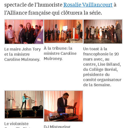
spectacle de l’humoriste
Rosalie Vaillancourt
à
l’Alliance française qui clôturera la série.
À la tribune: la
Un toast à la
Le maire John Tory
ministre Caroline
francophonie le 20
et la ministre
Mulroney.
mars avec, au
Caroline Mulroney.
centre, Lise Béland,
du Collège Boréal,
présidente du
comité organisateur
de la Semaine.
Le violoniste
DJ Misteuring