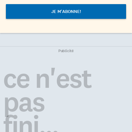
Publicité
ce n'est
pas
fini...