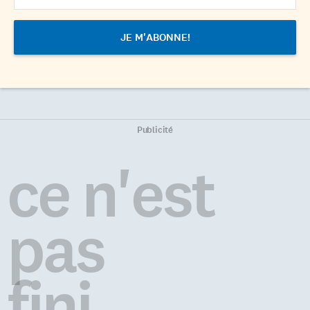
Publicité
ce n'est
pas
fini...