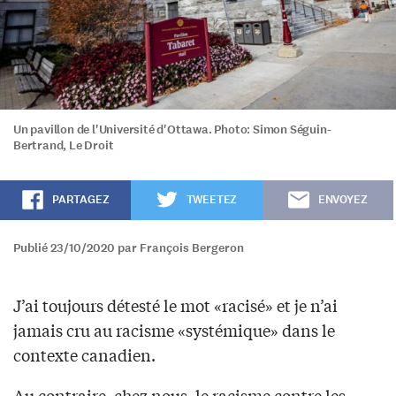
Un pavillon de l'Université d'Ottawa. Photo: Simon Séguin-
Bertrand, Le Droit
PARTAGEZ
TWEETEZ
ENVOYEZ
Publié 23/10/2020 par François Bergeron
J’ai toujours détesté le mot «racisé» et je n’ai
jamais cru au racisme «systémique» dans le
contexte canadien.
Au contraire, chez nous, le racisme contre les