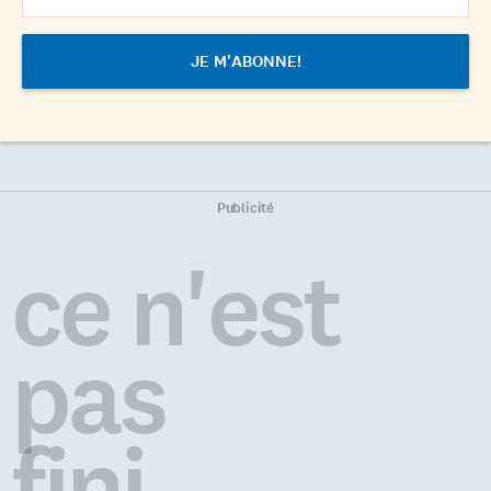
Publicité
ce n'est
pas
fini...