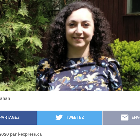
Dahan
PARTAGEZ
TWEETEZ
ENV
2020 par l-express.ca