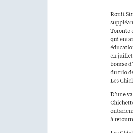
Ronit St
suppléan
Toronto e
qui enta
éducatio
en juillet
bourse 
du trio d
Les Chicl
D’une val
Chichett
ontarien
à retourn
Les Chicl