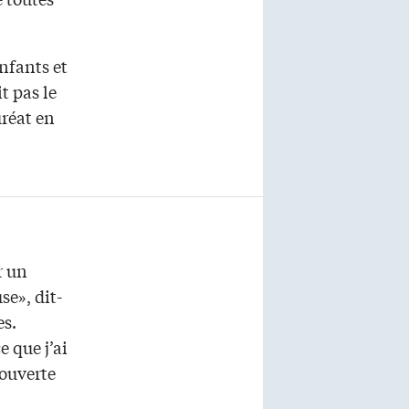
enfants et
t pas le
uréat en
r un
se», dit-
es.
 que j’ai
couverte