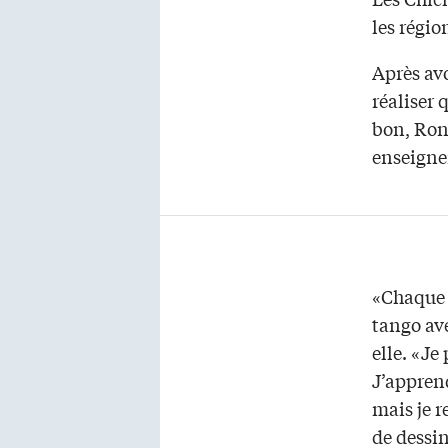
les régio
Après avo
réaliser 
bon, Ron
enseign
«Chaque 
tango ave
elle. «Je
J’apprend
mais je r
de dessin