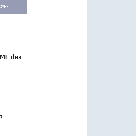
OYEZ
IME des
à