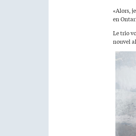
«Alors, j
en Ontari
Le trio v
nouvel a