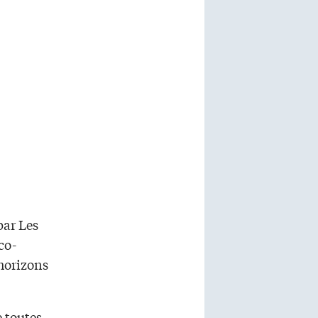
ar Les
co-
horizons
e toutes