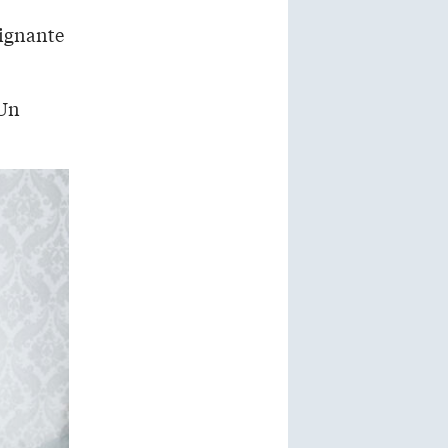
eignante
 Un