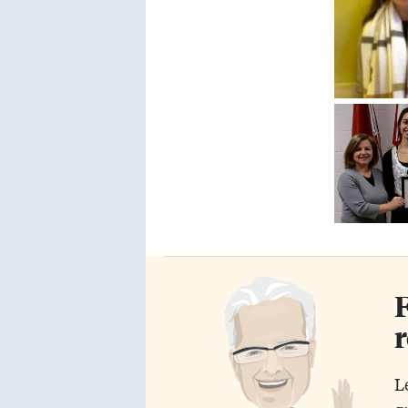
F
r
L