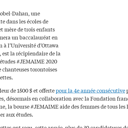
robel-Dahan, une
te dans les écoles de
t mère de trois enfants
mera un baccalauréat en
n à l’Université d’Ottawa
, est la récipiendaire de la
d’études #JEMAIME 2020
e chanteuses torontoises
ettes.
eur de 1500 $ et offerte
pour la 4e année consécutive
p
es, désormais en collaboration avec la Fondation fran
ne, la bourse #JEMAIME aide des femmes de tous les 
er aux études.
ettes ont reçu, cette année, plus de 30 candidatures d