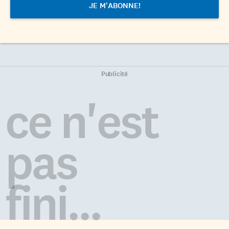
Publicité
ce n'est
pas
fini...