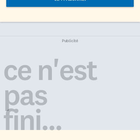
Publicité
ce n'est
pas
fini...