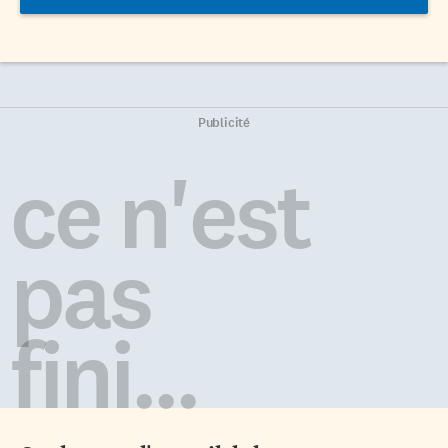
Publicité
ce n'est
pas
fini...