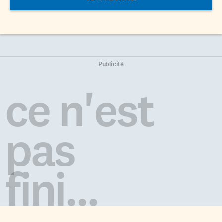
Publicité
ce n'est
pas
fini...