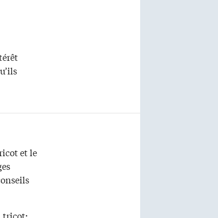
térêt
u’ils
icot et le
ges
conseils
 tricot: