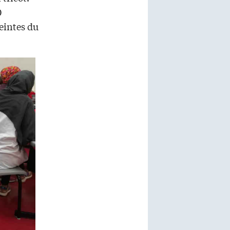
0
teintes du