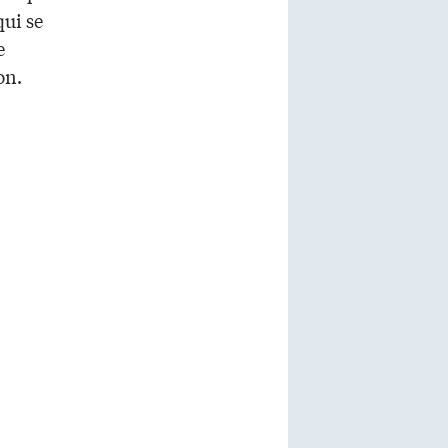
qui se
e
on.