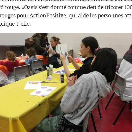
d rouge. «Oasis s’est donné comme défi de tricoter 10
rouges pour ActionPositive, qui aide les personnes at
lique-t-elle.