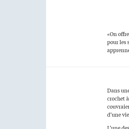
«On offre
pour les 
apprenne
Dans une 
crochet à
couvraien
d’une vi
L’une des