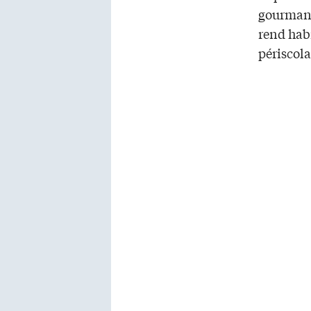
gourmand
rend hab
périscola