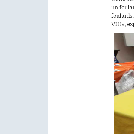
un foular
foulards 
VIH», exp