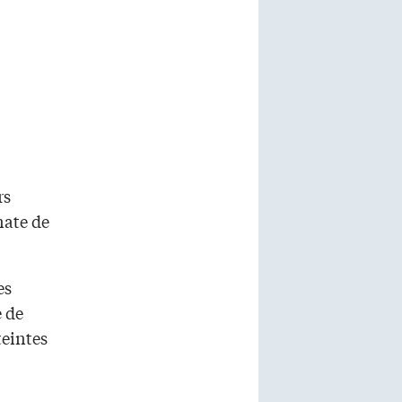
rs
nate de
es
e de
teintes