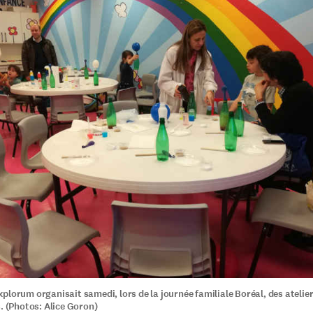
plorum organisait samedi, lors de la journée familiale Boréal, des atelier
. (Photos: Alice Goron)