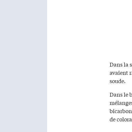
Dans la s
avaient 
soude.
Dans le b
mélanges 
bicarbona
de colora