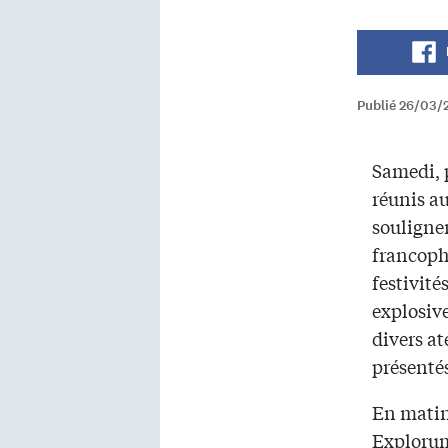
Publié 26/03/
Samedi, p
réunis a
souligne
francoph
festivités
explosive
divers at
présenté
En matin
Explorum 