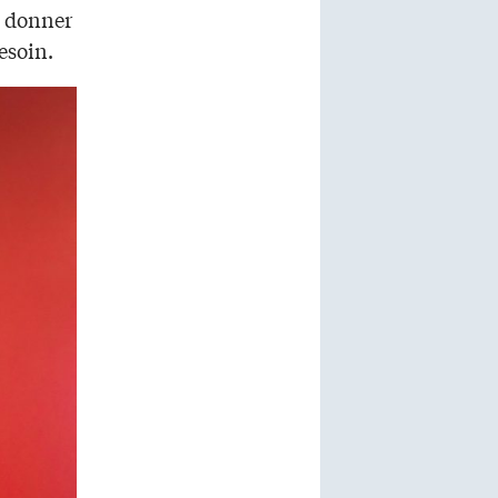
s donner
esoin.