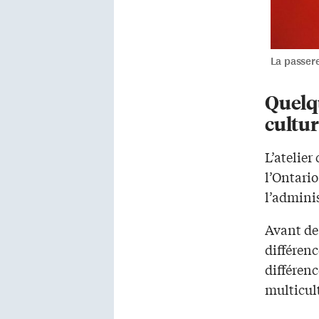
La passere
Quelq
cultur
L’atelie
l’Ontario
l’admini
Avant de 
différenc
différenc
multicul