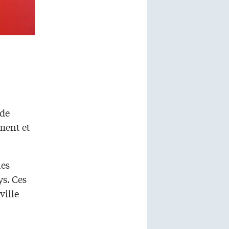
 de
ement et
les
ys. Ces
ville