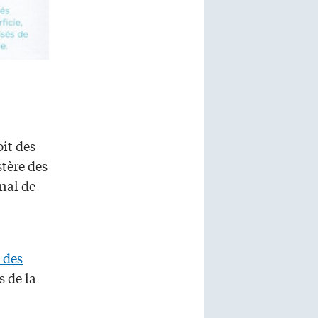
oit des
tère des
nal de
 des
s de la