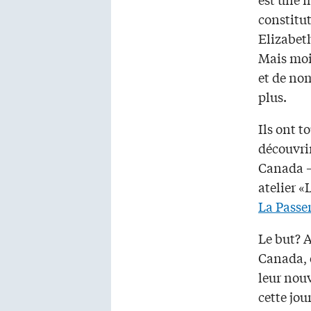
constitut
Elizabet
Mais moi 
et de no
plus.
Ils ont t
découvrir
Canada –
atelier «
La Passer
Le but? A
Canada, 
leur nouv
cette jou