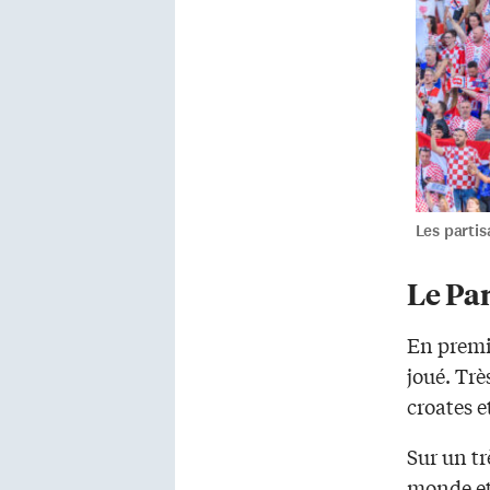
Les parti
Le Pa
En premi
joué. Trè
croates e
Sur un tr
monde et 