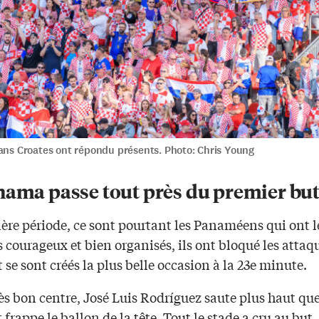
sans Croates ont répondu présents. Photo: Chris Young
nama passe tout près du premier bu
ère période, ce sont pourtant les Panaméens qui ont 
s courageux et bien organisés, ils ont bloqué les attaq
t se sont créés la plus belle occasion à la 23e minute.
ès bon centre, José Luis Rodríguez saute plus haut que
frappe le ballon de la tête. Tout le stade a cru au but,