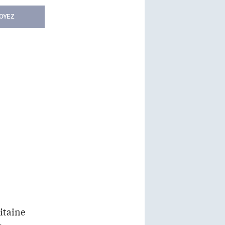
OYEZ
pitaine