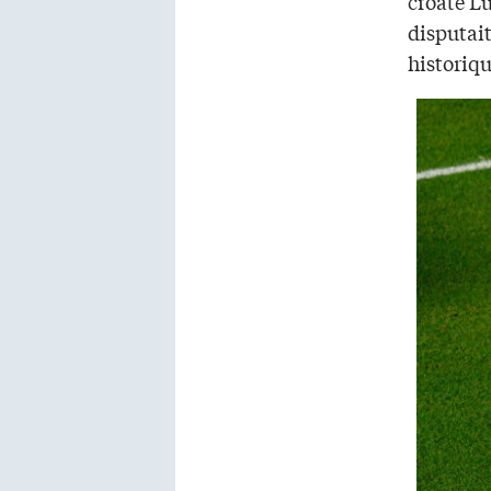
croate Lu
disputai
historiqu