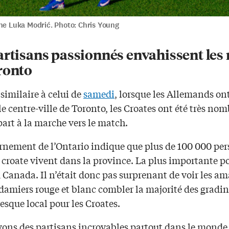
ne Luka Modrić. Photo: Chris Young
artisans passionnés envahissent les 
ronto
similaire à celui de
samedi
, lorsque les Allemands ont
le centre-ville de Toronto, les Croates ont été très no
art à la marche vers le match.
rnement de l’Ontario indique que plus de 100 000 pe
e croate vivent dans la province. La plus importante p
 Canada. Il n’était donc pas surprenant de voir les a
 damiers rouge et blanc combler la majorité des gradi
sque local pour les Croates.
ons des partisans incroyables partout dans le monde. 