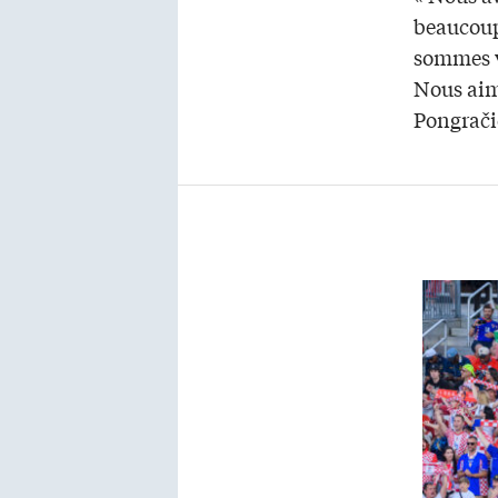
beaucoup 
sommes v
Nous aim
Pongračić