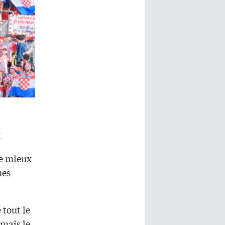
t
le mieux
ues
 tout le
 mais le