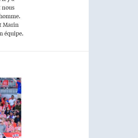
t nous
e homme.
t Marin
on équipe.