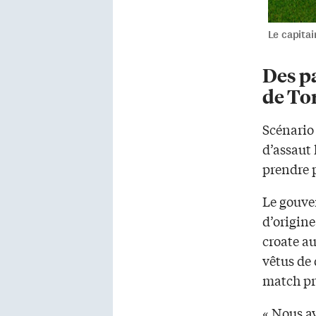
Le capitai
Des p
de To
Scénario 
d’assaut 
prendre p
Le gouve
d’origin
croate au
vêtus de
match pre
« Nous av