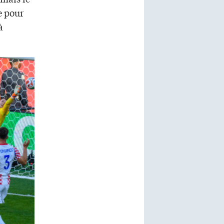
e pour
à