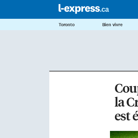
Toronto
Bien vivre
Coup
la C
est 