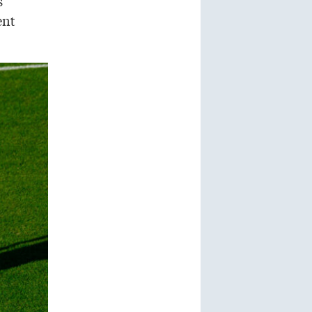
s
ent
.