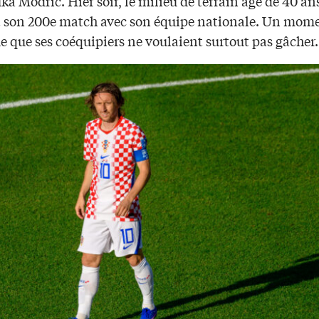
ka Modrić. Hier soir, le milieu de terrain âgé de 40 an
t son 200e match avec son équipe nationale. Un mom
e que ses coéquipiers ne voulaient surtout pas gâcher