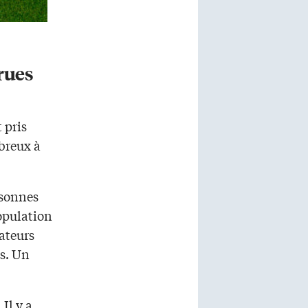
rues
 pris
mbreux à
rsonnes
opulation
mateurs
ns. Un
Il y a