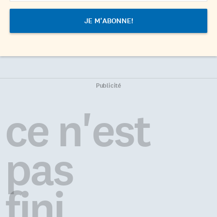
Publicité
ce n'est
pas
fini...