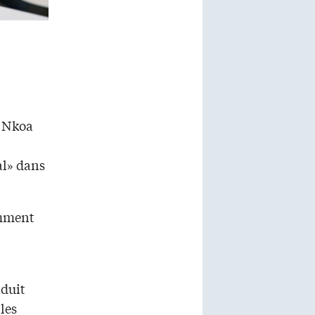
e Nkoa
al» dans
amment
aduit
les