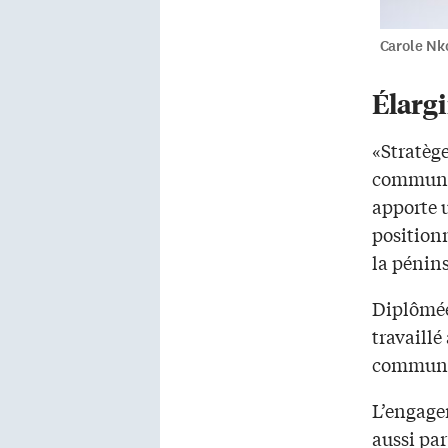
Carole Nko
Élargi
«Stratèg
communic
apporte u
positionn
la pénins
Diplômée
travaillé
communic
L’engage
aussi par