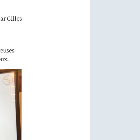
par Gilles
reuses
oux.