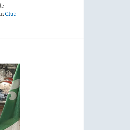
de
du
Club