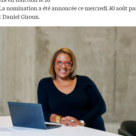
 La nomination a été annoncée ce mercredi 30 août par
t Daniel Giroux.