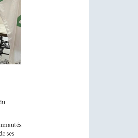
 du
mmunautés
de ses