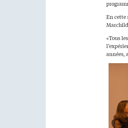
programme
En cette
Marchildo
«Tous le
l’expérie
années, 