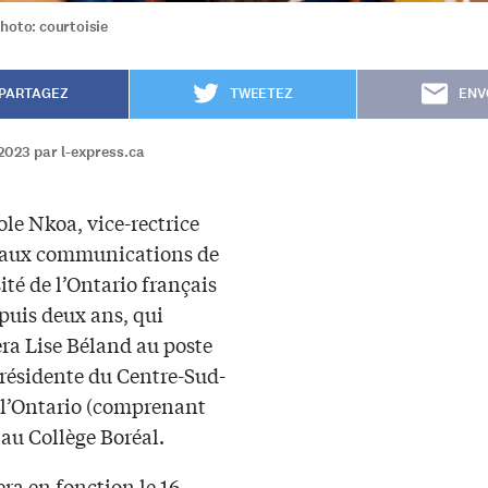
hoto: courtoisie
PARTAGEZ
TWEETEZ
ENV
2023 par l-express.ca
ole Nkoa, vice-rectrice
 aux communications de
ité de l’Ontario français
epuis deux ans, qui
ra Lise Béland au poste
présidente du Centre-Sud-
 l’Ontario (comprenant
au Collège Boréal.
era en fonction le 16