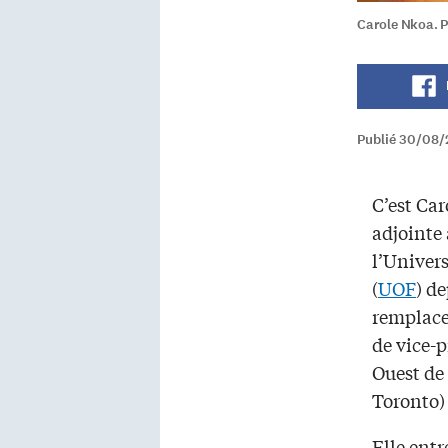
Carole Nkoa. P
Publié 30/08/
C’est Car
adjointe
l’Univers
(
UOF
) d
remplace
de vice-
Ouest de
Toronto) 
Elle entr