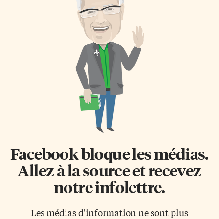
la relaxation dans des bains
Il n’y a pas de doute que
nordiques en plein air. Sans
Vittorio Frigerio excelle dans
parler de très bonnes tables des
l’art de décrire l’agir humain. Il
produits du terroir. Et
fait preuve de précision et de
l’incontournable visite
concision. Pourtant, le non-dit
culturelle du Musée […]
et le sous-entendu reçoivent la
part du lion dans […]
Facebook bloque les médias.
Allez à la source et recevez
notre infolettre.
Les médias d'information ne sont plus