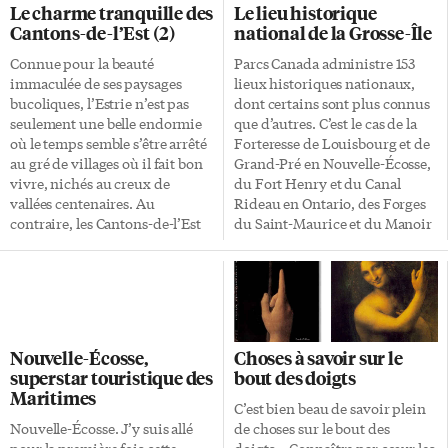
Le charme tranquille des
Le lieu historique
Cantons-de-l’Est (2)
national de la Grosse-Île
Connue pour la beauté
Parcs Canada administre 153
immaculée de ses paysages
lieux historiques nationaux,
bucoliques, l’Estrie n’est pas
dont certains sont plus connus
seulement une belle endormie
que d’autres. C’est le cas de la
où le temps semble s’être arrêté
Forteresse de Louisbourg et de
au gré de villages où il fait bon
Grand-Pré en Nouvelle-Écosse,
vivre, nichés au creux de
du Fort Henry et du Canal
vallées centenaires. Au
Rideau en Ontario, des Forges
contraire, les Cantons-de-l’Est
du Saint-Maurice et du Manoir
regorgent d’activités de toutes
Papineau au Québec. Un site
sortes, même lorsque l’hiver
peu connu est celui de la
semble ne plus vouloir finir. Il y
Grosse-Île-et-le-Mémorial-des-
en a pour tous les goûts, de quoi
Irlandais, en face de Berthier-
satisfaire l’aventurier en quête
sur-Mer (Québec). Le détour en
de sensations fortes, le visiteur
vaut la peine car cette île joua
Nouvelle-Écosse,
Choses à savoir sur le
à la recherche d’une table
un rôle de premier plan, durant
superstar touristique des
bout des doigts
gourmande ou encore celui qui
plus de cent ans, auprès de tous
Maritimes
désire se faire bichonner dans
les immigrants arrivant au
C’est bien beau de savoir plein
la dizaine de spas qu’offre la
Canada via le Québec. Le trajet
Nouvelle-Écosse. J’y suis allé
de choses sur le bout des
région. Les Cantons-de-l’Est
de Berthier-sur-Mer à la Grosse-
pour la première fois cette
doigts… Connaître par cœur les