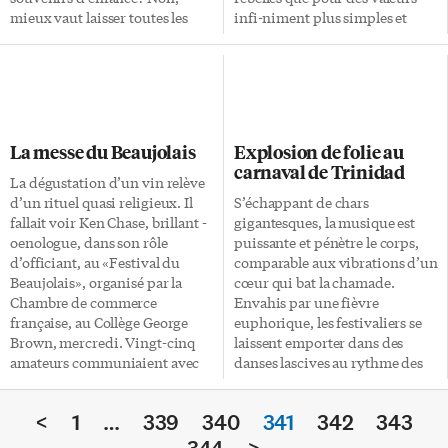
mieux vaut laisser toutes les
infi-niment plus simples et
portes ouvertes, celles du cœur
quotidiennes: pudeur des
comme celles de la raison. J’ai
sentiments, fan-taisie de tous
fait cet exercice à cinq reprises
les instants et regret de se sentir
et je me suis régalé. Je suis
en dehors de la société. À
Louna et je suis une artiste,
l’occasion du 50e anniversaire
album de Bernard Gauthier,
de la mort de Dean, les Éditions
La messe du Beaujolais
Explosion de folie au
illustrations de Gérard
Payot publient une biographie
carnaval de Trinidad
Frischeteau, Édi-tions Québec
signée Bertrand Meyer-Stabley.
La dégustation d’un vin relève
Amérique, Montréal, 2005, 32
Elle nous révèle un homme
d’un rituel quasi religieux. Il
S’échappant de chars
pages, 9,95 $. Après avoir
habité par une incontrôlable
fallait voir Ken Chase, brillant -
gigantesques, la musique est
combattu lions et dragons dans
«fureur de vivre». L’auteur
oenologue, dans son rôle
puissante et pénètre le corps,
Je suis Louna et je n’ai peur de
nous brosse un portrait très
d’officiant, au «Festival du
comparable aux vibrations d’un
rien, […]
intimiste de celui qui est
Beaujolais», organisé par la
cœur qui bat la chamade.
devenu, à […]
Chambre de commerce
Envahis par une fièvre
française, au Collège George
euphorique, les festivaliers se
Brown, mercredi. Vingt-cinq
laissent emporter dans des
amateurs communiaient avec
danses lascives au rythme des
leur présentateur, artiste en la
steel bands, de la soca et du
matière et remarquable acteur.
calypso. Dans les rues, le
<
1
…
339
340
341
342
343
Il leur faisait apprécier les
profane se mêle au religieux.
divers Beaujolais de
Des diables armés de fourches