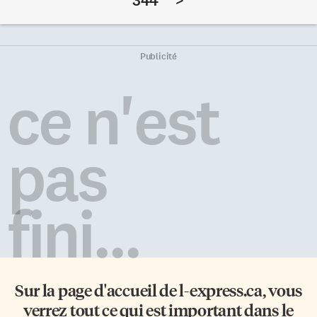
344
>
«l’exceptionnel cru 2005». La
croisent des jeunes femmes
séance se passait dans un beau
vêtues de bikinis verts, jaunes,
laboratoire de chimie qui
rouges, ornés de paillettes, de
convenait bien au sérieux
perles nacrées et de plumes
Publicité
scientifique de la dégustation.
d’autruche. Les colliers qu’elles
Chaque dégustateur avait sa
portent autour du cou brillent
ce n'est
tablette garnie de deux rangées
comme autant de petites
de verres à demi remplis des
pépites au soleil des Caraïbes.
différents crus à apprécier.
La magie du […]
Carte des […]
pas
fini...
Sur la page d'accueil de
l-express.ca
, vous
verrez tout ce qui est important dans le