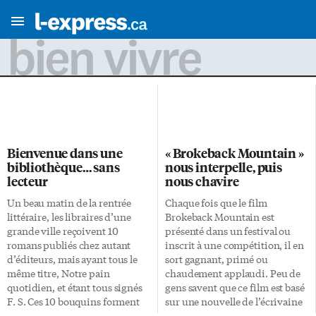
bien vivre
Bienvenue dans une
« Brokeback Mountain »
bibliothèque… sans
nous interpelle, puis
lecteur
nous chavire
Un beau matin de la rentrée
Chaque fois que le film
littéraire, les libraires d’une
Brokeback Mountain est
grande ville reçoivent 10
présenté dans un festival ou
romans publiés chez autant
inscrit à une compétition, il en
d’éditeurs, mais ayant tous le
sort gagnant, primé ou
même titre, Notre pain
chaudement applaudi. Peu de
quotidien, et étant tous signés
gens savent que ce film est basé
F. S. Ces 10 bouquins forment
sur une nouvelle de l’écrivaine
les 10 tomes d’un seul et unique
américaine Annie Proulx,