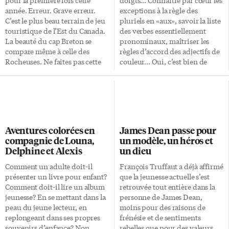
misent sur la […]
Île ne prend […]
année. Erreur. Grave erreur.
exceptions à la règle des
C’est le plus beau terrain de jeu
pluriels en «aux», savoir la liste
touristique de l’Est du Canada.
des verbes essentiellement
La beauté du cap Breton se
pronominaux, maîtriser les
compare même à celle des
règles d’accord des adjectifs de
Rocheuses. Ne faites pas cette
couleur… Oui, c’est bien de
erreur. Allez en Nouvelle-
savoir quelque chose sur le bout
Écosse, au plus vite et le plus
des doigts, mais c’est encore
souvent possible. C’est ma
mieux si on connaît nos doigts
résolution en tout cas. Halifax,
eux-mêmes! L’origine des noms
etc. Halifax est une ville
qu’on a donnés aux doigts de
intéressante. Son quartier
l’être humain est en soi assez
Aventures colorées en
James Dean passe pour
historique a l’aspect, l’odeur et
fascinante. Par curiosité, je suis
compagnie de Louna,
un modèle, un héros et
la texture des vieux pays, des
allé fouiller dans quelques
Delphine et Alexis
un dieu
îles britanniques en particulier.
dictionnaires et quelques
Des bars et restaurants
ouvrages de référence pour
Comment un adulte doit-il
François Truffaut a déjà affirmé
intéressants complètent le
apprendre certaines choses et
présenter un livre pour enfant?
que la jeunesse actuelle s’est
portrait. Au sud d’Halifax, il y a
pour en valider […]
Comment doit-il lire un album
retrouvée tout entière dans la
les bucoliques Peggy’s […]
jeunesse? En se mettant dans la
personne de James Dean,
peau du jeune lecteur, en
moins pour des raisons de
replongeant dans ses propres
frénésie et de sentiments
souvenirs d’enfance? Non,
rebelles que pour des valeurs