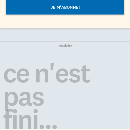
Publicité
ce n'est
pas
fini...