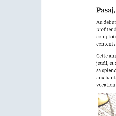
Pasaj,
Au début,
profiter 
comptoirs
contents 
Cette ann
jeudi, et
sa splend
aux hauts
vocation 