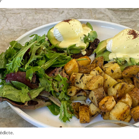
édicte.