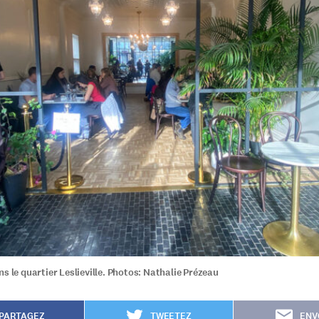
s le quartier Leslieville. Photos: Nathalie Prézeau
PARTAGEZ
TWEETEZ
ENV