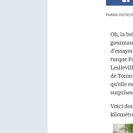
Publié 02/12/2
Oh, la b
gourmand
d’essayer
turque Pa
Leslievill
de Toron
qu’elle e
surprise
Voici don
kilomètre