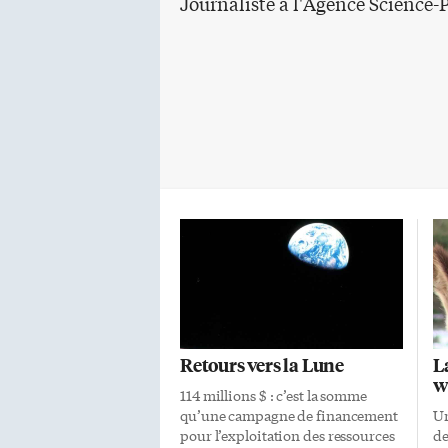
Journaliste à l'Agence Science-
Retours vers la Lune
La
w
114 millions $ : c’est la somme
qu’une campagne de financement
Un
pour l’exploitation des ressources
de