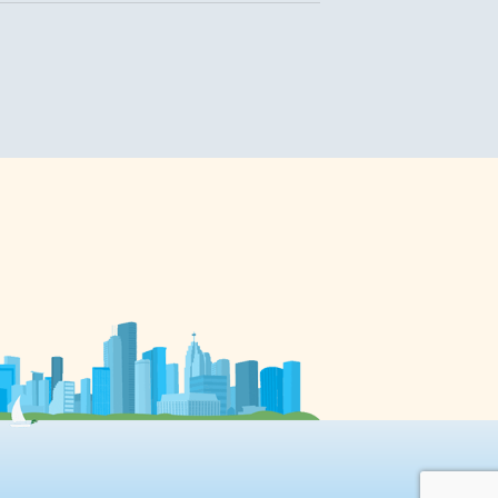
s
de
et
es