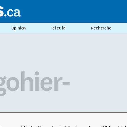
Opinion
Ici et là
Recherche
gohier-