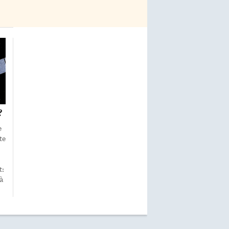
?
e
te
t:
 à