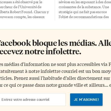
nceuses a été observé par le
sévères en les exposant à des dos
ercheur de l’Université de
croissantes de la substance. Une
Alberta Robert Found. Chacun y
stratégie qui ne fait pas encore
ouve son compte, les oiseaux
l’objet de recommandations des
tenant de la nourriture; les
organismes canadiens de santé, 
rvidés, une protection contre les
contraire des États-Unis. Une
ques. Pourtant, ce ne sont pas
clinique d’immunothérapie oral
us les représentants de ces
a ouvert ses portes le 31 août au
acebook bloque les médias. Allez
pèces qui entrent en
CHU Sainte-Justine. Le traiteme
llaboration. Certains wapitis
proposé, appelé désensibilisatio
ecevez notre infolettre.
ervus Canadensis) refusent la
ne fait toutefois pas encore l’obje
ésence des pies, qui pourraient
de recommandations chez Santé
cilement attaquer leurs yeux,
Canada, dont le site affirme que l
es médias d'information ne sont plus accessibles via
ors que certaines pies sont trop
seule prévention possible est
ratuitement à notre infolettre courriel est un bon mo
mides pour approcher les
«d’éviter l’aliment allergène en
pitis. Il faut donc la bonne
cause». L’Institut national de san
rticles. Prenez aussi l'habitude d’aller directement su
mbinaison de personnalités
publique du Québec (INSPQ)
ur ce qui ce passe dans notre grande ville et ailleurs... 
ur que les oiseaux mangent les
suggère les mêmes mesures
rasites qui se cachent […]
préventives. Aucune déclaration
ail
gouvernementale n’est […]
dress