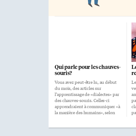
Qui parle pour les chauves-
L
souris?
r
Vous avez peut-être lu, au début
Le
du mois, des articles sur
ve
l’apprentissage de «dialectes» par
an
des chauves-souris. Celles-ci
pa
apprendraient à communiquer «à
cl
la manière des humains», selon
pa
l’un des articles du Jerusalem
es
Online. Des nuances sont de mise.
(C
En réalité, la recherche de
au