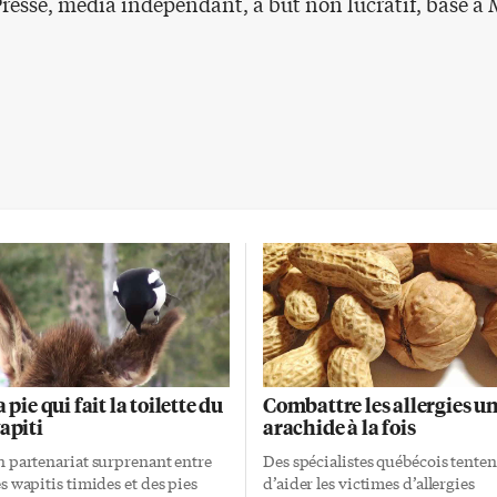
Presse, média indépendant, à but non lucratif, basé à 
 pie qui fait la toilette du
Combattre les allergies u
apiti
arachide à la fois
 partenariat surprenant entre
Des spécialistes québécois tenten
s wapitis timides et des pies
d’aider les victimes d’allergies