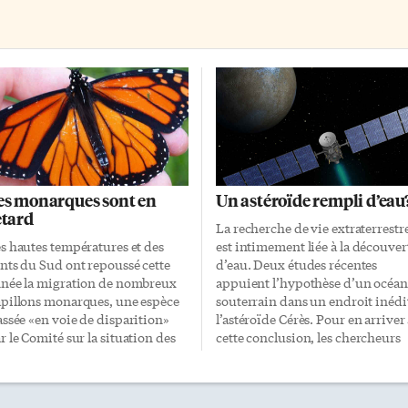
es monarques sont en
Un astéroïde rempli d’eau
etard
La recherche de vie extraterrestr
s hautes températures et des
est intimement liée à la découver
nts du Sud ont repoussé cette
d’eau. Deux études récentes
née la migration de nombreux
appuient l’hypothèse d’un océan
pillons monarques, une espèce
souterrain dans un endroit inédi
assée «en voie de disparition»
l’astéroïde Cérès. Pour en arriver
r le Comité sur la situation des
cette conclusion, les chercheurs
pèces en péril au Canada
combinent des modèles
OSEPAC). Les retardataires
informatiques avec les données
ront du mal à traverser les
que leur envoie la sonde Dawn,