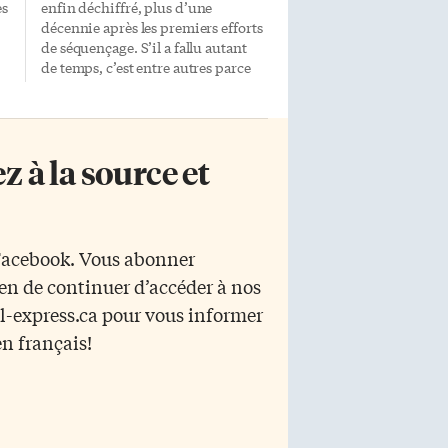
es
enfin déchiffré, plus d’une
décennie après les premiers efforts
de séquençage. S’il a fallu autant
de temps, c’est entre autres parce
au
que ce blé possède 17 milliards de
nucléotides, les blocs composant
e
l’ADN, comparativement à
«seulement» 3 milliards chez
 à la source et
nt
l’humain. Un consortium de 1800
n,
membres formé en 2005, ralenti
t
par l’amplitude et la complexité du
génome, a été pris de vitesse par la
a
petite équipe de l’Américain
 Facebook. Vous abonner
Steven Salzberg. Le consortium
yen de continuer d’accéder à nos
s’approchait du but, publiant en
té
2014, dans la revue Science, une
r l-express.ca pour vous informer
séquence fragmentée regroupant
en français!
les deux tiers […]