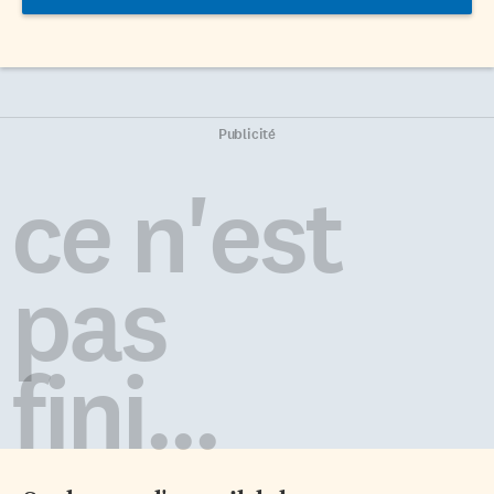
Publicité
ce n'est
pas
fini...