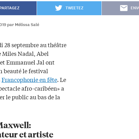
PARTAGEZ
TWEETEZ
ENV
019 par Mélissa Salé
i 28 septembre au théâtre
e Miles Nadal, Abel
et Emmanuel Jal ont
n beauté le festival
s
Francophonie en fête
. Le
pectacle afro-caribéen» a
er le public au bas de la
Maxwell:
eur et artiste