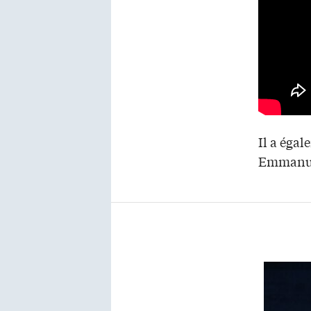
Il a égal
Emmanue