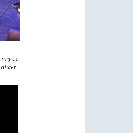
ctory
ou
 aimer