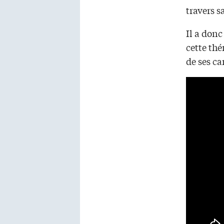
travers s
Il a don
cette thé
de ses c