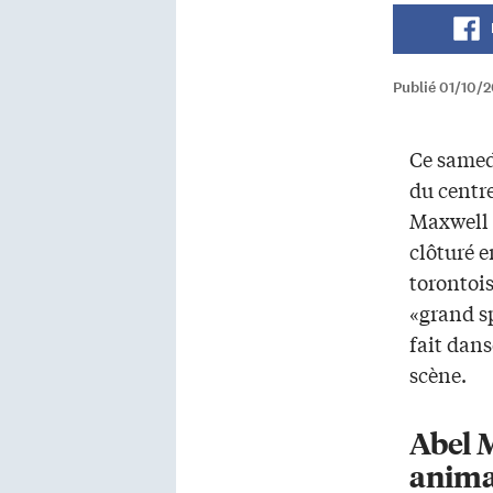
Publié 01/10/2
Ce samed
du centr
Maxwell 
clôturé e
torontoi
«grand s
fait dans
scène.
Abel 
animat