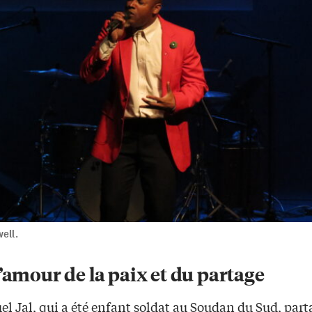
ell.
’amour de la paix et du partage
 Jal, qui a été enfant soldat au Soudan du Sud, part