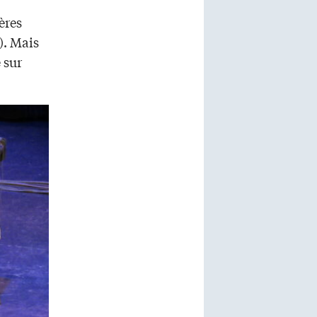
ères
). Mais
é sur