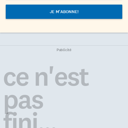
Publicité
ce n'est
pas
fini...