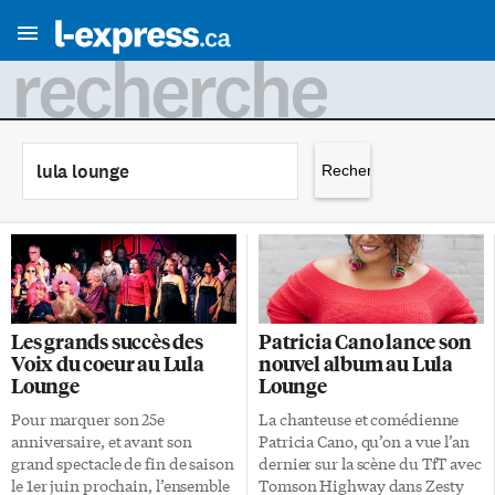
recherche
Rechercher :
Les grands succès des
Patricia Cano lance son
Voix du coeur au Lula
nouvel album au Lula
Lounge
Lounge
Pour marquer son 25e
La chanteuse et comédienne
anniversaire, et avant son
Patricia Cano, qu’on a vue l’an
grand spectacle de fin de saison
dernier sur la scène du TfT avec
le 1er juin prochain, l’ensemble
Tomson Highway dans Zesty