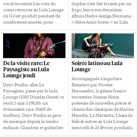
vocal torontois Les voix du
Gopher s’est fait écraser par un
coeur retourne au Lula Lounge
frigo, lance son deuxième
où il s’est produit pendant de
album Madre Amiga Hermana
nombreuses années, pour
(«Mère Amie Soeur») au Lula
revisiter ses plus grands succès
Lounge le 4 octobre à 19h30.
dans une atmosphère de
Née à Sudbury, où ses parents
cabaret. Depuis sa création en
péruviens ont failli ne pas
1994, l’ensemble de 40 choristes
rester, l’artiste trilingue habite
joue un rôle actif dans la vie
désormais à Toronto.
culturelle francophone de
«Comment c’était grandir dans
De la visite rare: Le
Soirée latino au Lula
Toronto en donnant chaque
une famille latino et aller à
Paysagiste au Lula
Lounge
année des spectacles de qualité
l’école française à Sudbury?
Lounge jeudi
– dont un concert de Noël –
Rien de spécial: pour moi
Accompagnée à la guitare
pour faire connaître et
c’était juste normal», dit-elle en
Dayv Poulin, alias Le
flamenco par Nicolas
apprécier la richesse de la
entrevue à L’Express. Son
Paysagiste, passe par le Lula
Hernandez, la gitane franco-
chanson d’expression française
nouvel album, comme This is
Lounge (1585 Dundas Ouest) ce
torontoise Joanna Moon
à un public francophone et […]
the New World […]
jeudi 5 mai à 19h30: un
présente de nouvelles pièces et
événement rare. Natif de
chante des classiques de Marina
Sudbury, Dayv Poulin se gave
Heredia, La Macanita, Lhasa de
de musique depuis la tendre
Sela et autres au Lula Lounge
enfance. Chanteur et guitariste
mercredi le 25 février prochain.
surdoué, il n’a que 15 ans
Avec aussi Scott Kemp à la