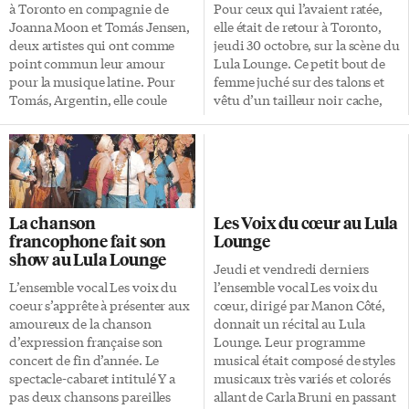
se consacre depuis dix-huit ans
issues de cet album.
à Toronto en compagnie de
Pour ceux qui l’avaient ratée,
à l’interprétation […]
Joanna Moon et Tomás Jensen,
elle était de retour à Toronto,
deux artistes qui ont comme
jeudi 30 octobre, sur la scène du
point commun leur amour
Lula Lounge. Ce petit bout de
pour la musique latine. Pour
femme juché sur des talons et
Tomás, Argentin, elle coule
vêtu d’un tailleur noir cache,
dans ses veines, pour Joanna,
derrière une naïveté toute
cela relève plus du coup de
relative, une voix chaude et
cœur, qui finit sur le
puissante. Coup de coeur
programme Coup de cœur
francophone, elle a
francophone, ça ne s’invente
littéralement ravi le public du
pas. Depuis 1995 et la création
Lula Lounge. À la sortie du
La chanson
Les Voix du cœur au Lula
du réseau pancanadien
concert, les propos reviennent
francophone fait son
Lounge
itinérant de Coup de cœur
unanimes: «Vraiment un très
show au Lula Lounge
francophone, ce sont 30 villes
bon show». La mécanique est
Jeudi et vendredi derniers
de l’Est à l’Ouest du Canada,
bien huilée; accompagnée des
L’ensemble vocal Les voix du
l’ensemble vocal Les voix du
s’étirant sur six fuseaux
mêmes musiciens depuis près
coeur s’apprête à présenter aux
cœur, dirigé par Manon Côté,
horaires qui accueillent près de
d’un an, […]
amoureux de la chanson
donnait un récital au Lula
140 spectacles sélectionnés […]
d’expression française son
Lounge. Leur programme
concert de fin d’année. Le
musical était composé de styles
spectacle-cabaret intitulé Y a
musicaux très variés et colorés
pas deux chansons pareilles
allant de Carla Bruni en passant