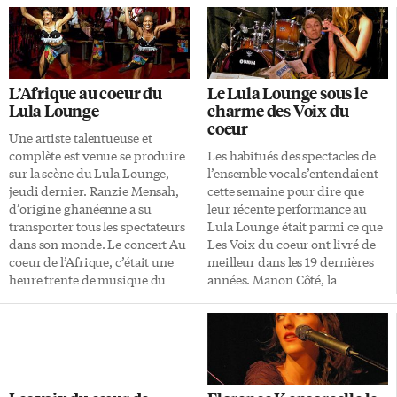
L’Afrique au coeur du
Le Lula Lounge sous le
Lula Lounge
charme des Voix du
coeur
Une artiste talentueuse et
complète est venue se produire
Les habitués des spectacles de
sur la scène du Lula Lounge,
l’ensemble vocal s’entendaient
jeudi dernier. Ranzie Mensah,
cette semaine pour dire que
d’origine ghanéenne a su
leur récente performance au
transporter tous les spectateurs
Lula Lounge était parmi ce que
dans son monde. Le concert Au
Les Voix du coeur ont livré de
coeur de l’Afrique, c’était une
meilleur dans les 19 dernières
heure trente de musique du
années. Manon Côté, la
monde, de musique
directrice musicale et
traditionnelle africaine et de
chanteuse, s’est faite discrète
dance d’Afrique de l’Ouest, avec
pour laisser la vedette à un
des invités spéciaux comme
ensemble qu’elle dirigeait avec
Amadou Kienou, Master
grande maturité dans
drummer et Griot du Burkina
l’exécution d’harmonies