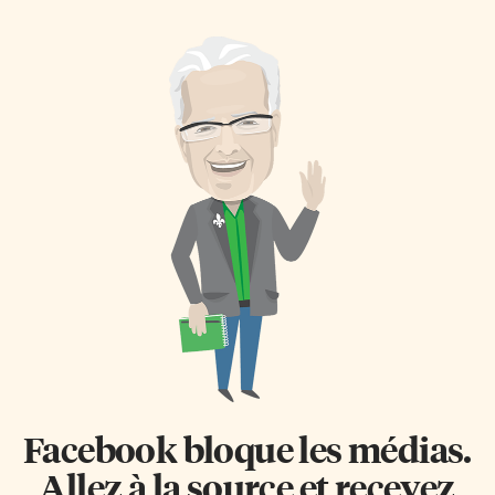
lorsqu’il se joint au groupe Les
contrebasse et Rosendo
Chaizes Muzikales. Il devient
‘Chendy’ Leon aux percussions,
ensuite co-chanteur et co-
elle promet une soirée de
compositeur de Konflit
passion et de chaleur au milieu
Dramatik, formation qui créé
de notre hiver.
une petite révolution musicale
dans le paysage franco-
canadien avec son mélange de
rap et de rock rageur et
politique. Influencé par la
musique d’Harmonium, Daniel
Bélanger, Alexandre Désilets et
Marie-Pierre Arthur, pour ne
nommer que ceux-là, […]
Facebook bloque les médias.
Allez à la source et recevez