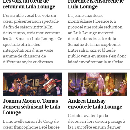
Les voix du cœur de
Florence K ensorcelle le
Faso ainsi que la compagnie de
ambitieuses (le résultat
retour au Lula Lounge
Lula Lounge
dance Lua Shayenne & Co.
manifeste de nombreuses
«Pour moi, la musique c’est
heures de pratique). Le plaisir
L’ensemble vocal Les voix du
La jeune chanteuse
respirer, je me retrouve très
des chanteurs était
cœur présentera son spectacle
montréalaise Florence K a
bien dans l’expression africaine
contagieux. Il régnait un
de fin de saison intitulé En
proposé une soirée séduction
où l’art est un moyen d’élever
soupçon de folie, facilité durant
deux temps, trois mouvements!
au Lula Lounge mercredi
l’esprit», confie […]
plusieurs numéros par l’apport
les 2 et 3 mai au Lula Lounge. Ce
dernier dans le cadre de la
de costumes et de mises en
spectacle offrira des
Semaine de la francophonie.
scène sympas pour mieux se
interprétations d’une vaste
Entre salsa, jazz et blues le
mettre dans […]
gamme de chansons de
public venu en masse s’est donc
différents styles et diverses
laissé envoûter par la maîtrise
époques dans des mises en
vocale de Florence K. Piano,
scène originales et étonnantes.
contrebasse, trompette,
Les trois mouvements
percussions, les arrangements
proposeront, tour à tour, un
étaient précis et la chanteuse a
hommage à quelques grands
fait le spectacle. Elle a parlé de
disparus de la chanson, un
l’enregistrement de son album,
Joanna Moon et Tomás
Andrea Lindsay
surprenant survol de la
qui s’est déroulé sur l’île de
Jensen séduisent le Lula
envoûte le Lula Lounge
machine humaine et un
Cuba, avec des musiciens
Lounge
palmarès des années 70 des plus
qu’elle a qualifié
Certains avaient pu la
colorés. Les voix du cœur, un
d’exceptionnels avant de
La nouvelle saison de Coup de
découvrir lors de son passage à
ensemble à quatre voix mixtes,
présenter plusieurs chansons
cœur francophone a été lancée
la Francofête en juin dernier.