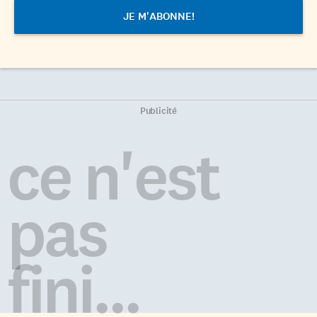
Publicité
ce n'est
pas
fini...