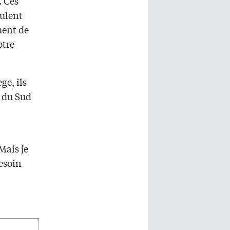
. Ces
oulent
ment de
otre
ge, ils
e du Sud
Mais je
besoin