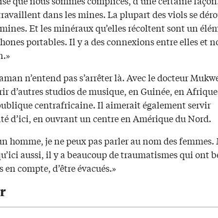
alisé que nous sommes complices, d’une certaine façon
availlent dans les mines. La plupart des viols se dér
mines. Et les minéraux qu’elles récoltent sont un élé
hones portables. Il y a des connexions entre elles et n
n.»
aman n’entend pas s’arrêter là. Avec le docteur Mukwe
rir d’autres studios de musique, en Guinée, en Afriqu
ublique centrafricaine. Il aimerait également servir
té d’ici, en ouvrant un centre en Amérique du Nord.
 un homme, je ne peux pas parler au nom des femmes. 
qu’ici aussi, il y a beaucoup de traumatismes qui ont 
is en compte, d’être évacués.»
r