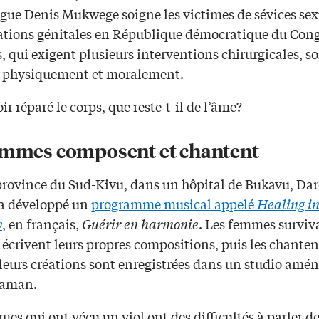
gue Denis Mukwege soigne les victimes de sévices sex
ations génitales en République démocratique du Cong
, qui exigent plusieurs interventions chirurgicales, s
s physiquement et moralement.
ir réparé le corps, que reste-t-il de l’âme?
emmes composent et chantent
province du Sud-Kivu, dans un hôpital de Bukavu, Da
a développé un
programme musical appelé
Healing i
y
, en français,
Guérir en harmonie
. Les femmes surviv
 écrivent leurs propres compositions, puis les chanten
 leurs créations sont enregistrées dans un studio amé
taman.
es qui ont vécu un viol ont des difficultés à parler de