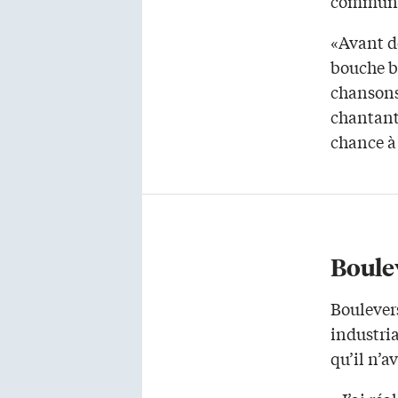
communau
«Avant de
bouche b
chansons 
chantant 
chance à
Boulev
Boulevers
industria
qu’il n’a