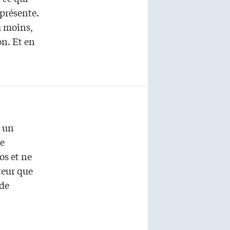
iprésente.
u moins,
on. Et en
 un
de
os et ne
teur que
 de