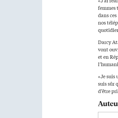
«J’ai ré
femmes tr
dans ces 
nos télép
quotidie
Darcy At
vont ouv
et en Rép
l’humani
«Je suis
suis sûr 
d’être pr
Auteu