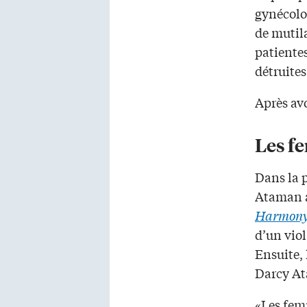
gynécolo
de mutil
patientes
détruite
Après avo
Les f
Dans la 
Ataman 
Harmon
d’un viol
Ensuite,
Darcy A
«Les femm