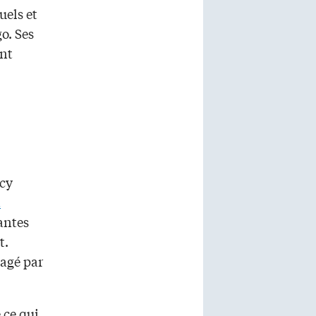
uels et
o. Ses
ont
rcy
n
antes
t.
nagé par
 ce qui