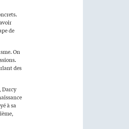
ncrets.
avoir
tape de
tisme. On
ssions.
rlant des
, Darcy
naissance
yé à sa
xième,