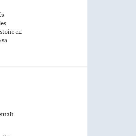
és
des
stoire en
 sa
entait