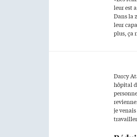
leur est 
Dans la z
leur capa
plus, ça 
Darcy At
hôpital 
personne
revienne
je venais
travaille