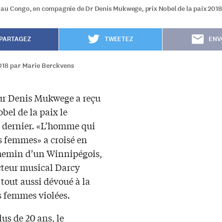
u Congo, en compagnie de Dr Denis Mukwege, prix Nobel de la paix 2018
PARTAGEZ
TWEETEZ
ENV
2018 par Marie Berckvens
ur Denis Mukwege a reçu
obel de la paix le
e dernier. «L’homme qui
s femmes» a croisé en
chemin d’un Winnipégois,
cteur musical Darcy
tout aussi dévoué à la
s femmes violées.
us de 20 ans, le