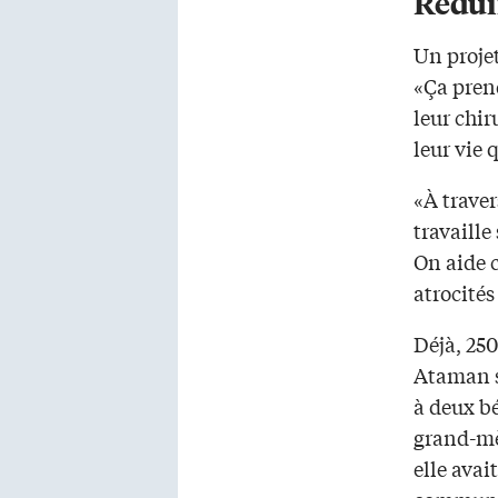
Rédui
Un proje
«Ça pren
leur chir
leur vie 
«À traver
travaille
On aide 
atrocités
Déjà, 25
Ataman s
à deux bé
grand-mè
elle avai