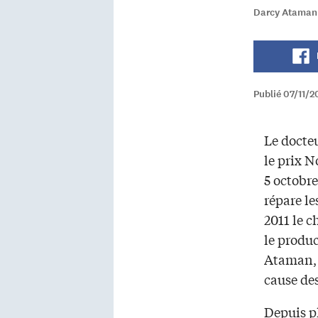
Darcy Ataman a
Publié 07/11/
Le docte
le prix N
5 octobr
répare le
2011 le 
le produ
Ataman, 
cause de
Depuis pl