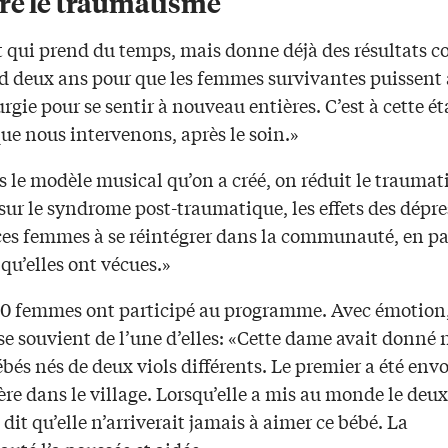
re le traumatisme
t qui prend du temps, mais donne déjà des résultats co
d deux ans pour que les femmes survivantes puissent 
urgie pour se sentir à nouveau entières. C’est à cette é
que nous intervenons, après le soin.»
s le modèle musical qu’on a créé, on réduit le trauma
 sur le syndrome post-traumatique, les effets des dépre
ces femmes à se réintégrer dans la communauté, en pa
 qu’elles ont vécues.»
00 femmes ont participé au programme. Avec émotion
e souvient de l’une d’elles: «Cette dame avait donné 
bés nés de deux viols différents. Le premier a été envo
re dans le village. Lorsqu’elle a mis au monde le deu
t dit qu’elle n’arriverait jamais à aimer ce bébé. La