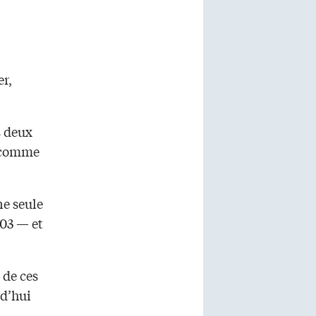
r,
s deux
s comme
ne seule
003 — et
 de ces
rd’hui