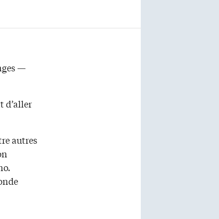
anges —
t d’aller
re autres
on
no.
sonde