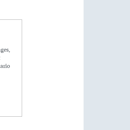
ages,
t
tario