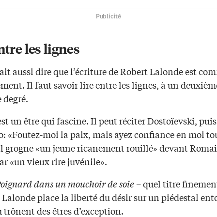
Publicité
ntre les lignes
it aussi dire que l’écriture de Robert Lalonde est co
ment. Il faut savoir lire entre les lignes, à un deuxièm
 degré.
st un être qui fascine. Il peut réciter Dostoïevski, pui
o: «Foutez-moi la paix, mais ayez confiance en moi to
l grogne «un jeune ricanement rouillé» devant Romai
r «un vieux rire juvénile».
oignard dans un mouchoir de soie
– quel titre finement
 Lalonde place la liberté du désir sur un piédestal ent
 trônent des êtres d’exception.