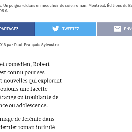
, Un poignard dans un mouchoir de soie, roman, Montréal, Éditions du Bo
95 $.
PARTAGEZ
TWEETEZ
ENV
018 par Paul-François Sylvestre
 et comédien, Robert
est connu pour ses
t nouvelles qui explorent
toujours une facette
étrange ou troublante de
nce ou adolescence.
nnage de Jérémie dans
 dernier roman intitulé