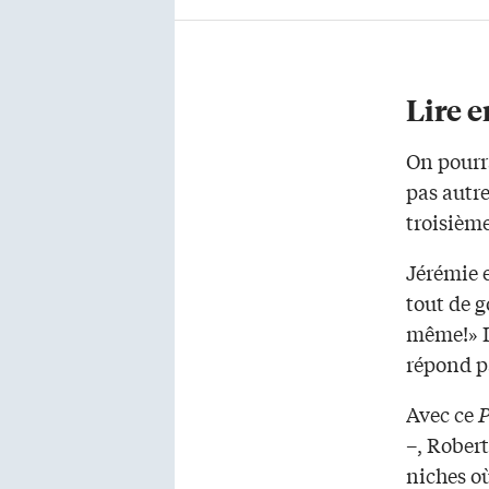
Lire e
On pourra
pas autre
troisième
Jérémie e
tout de g
même!» I
répond pa
Avec ce
P
–, Robert
niches où