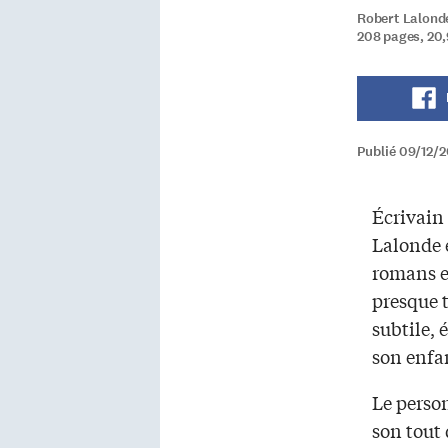
Robert Lalonde
208 pages, 20,
Publié 09/12/2
Écrivain
Lalonde 
romans e
presque 
subtile, 
son enfa
Le perso
son tout