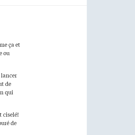
mme ça et
e ou
s lancer
ut de
n qui
 ciselé!
ouré de