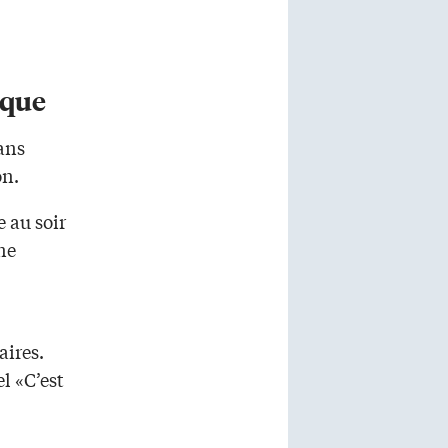
ique
sans
on.
e au soir
ne
aires.
l «C’est