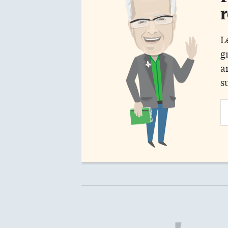
r
L
g
a
s
Em
Ad