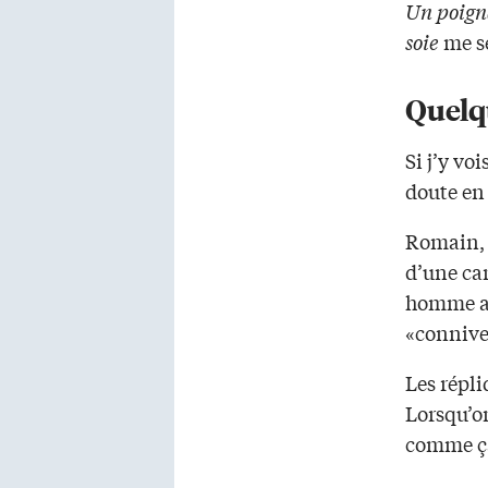
Un poign
soie
me s
Quelq
Si j’y vo
doute en 
Romain, p
d’une car
homme au 
«conniven
Les répli
Lorsqu’on
comme ça