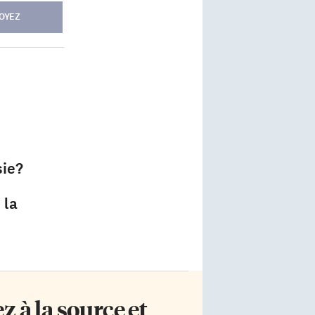
OYEZ
sie?
 la
 à la source et