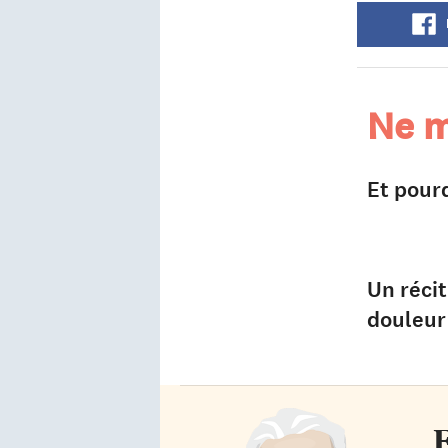
Ne m
Et pour
Un récit
douleur
F