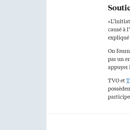
Soutie
«L’initia
causé à l
expliqué 
On fourn
par un en
appuyer l
TVO et
T
possèden
participe