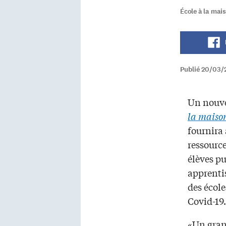
École à la mais
Publié 20/03/
Un nouve
la maiso
fournira 
ressource
élèves pu
apprenti
des école
Covid-19.
«Un gran