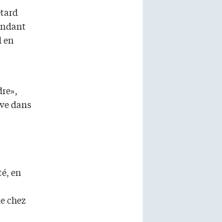
etard
pendant
d en
dre»,
ive dans
té, en
de chez