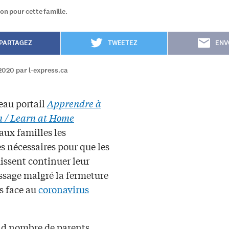
on pour cette famille.
PARTAGEZ
TWEETEZ
ENV
2020 par l-express.ca
au portail
Apprendre à
n / Learn at Home
aux familles les
s nécessaires pour que les
issent continuer leur
ssage malgré la fermeture
s face au
coronavirus
d nombre de parents