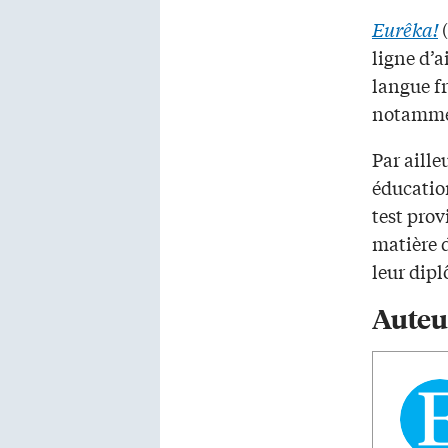
Eurêka!
(
ligne d’a
langue f
notammen
Par aille
éducation
test prov
matière d
leur dip
Auteu