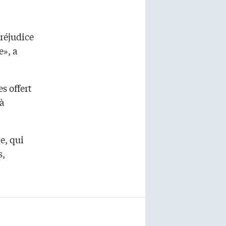
réjudice
e», a
s offert
 à
e, qui
s,