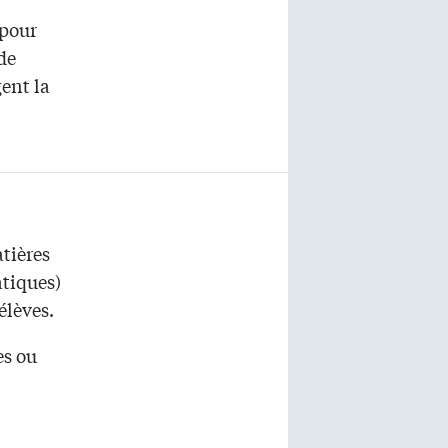
 pour
 de
ent la
atières
atiques)
élèves.
es ou