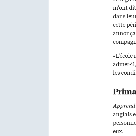
m’ont dit
dans leu
cette pér
annonçant
compagni
«L’école
admet-il,
les condi
Prima
Apprendr
anglais e
personne
eux.