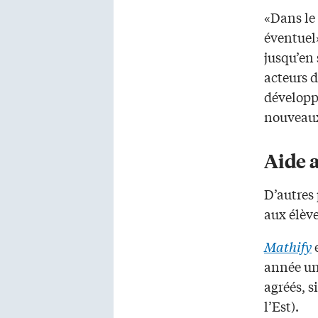
«Dans le
éventuel»
jusqu’en
acteurs 
développ
nouveau
Aide 
D’autres 
aux élève
Mathify
e
année un
agréés, s
l’Est).