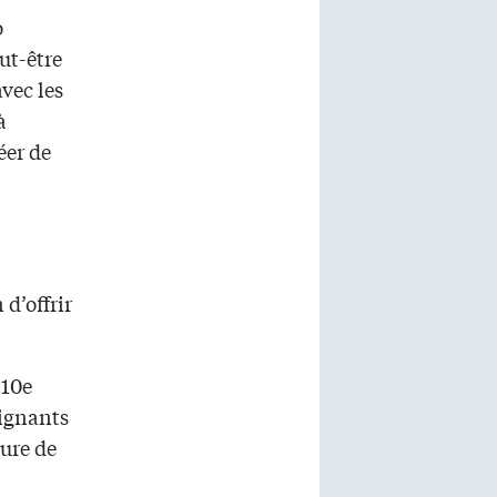
o
ut-être
vec les
à
éer de
d’offrir
 10e
eignants
eure de