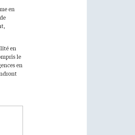
mme en
 de
nt,
ilité en
ompris le
igences en
endront