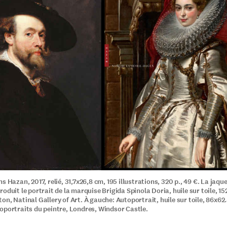
s Hazan, 2017, relié, 31,7x26,8 cm, 195 illustrations, 320 p., 49 €. La jaque
oduit le portrait de la marquise Brigida Spinola Doria, huile sur toile, 15
on, Natinal Gallery of Art. À gauche: Autoportrait, huile sur toile, 86x62
oportraits du peintre, Londres, Windsor Castle.