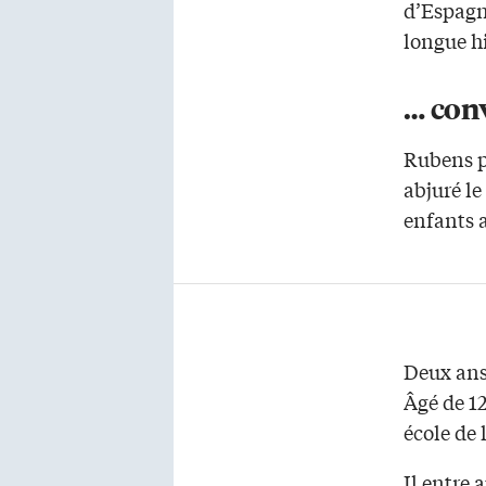
d’Espagn
longue hi
… con
Rubens p
abjuré le
enfants 
Deux ans 
Âgé de 1
école de l
Il entre