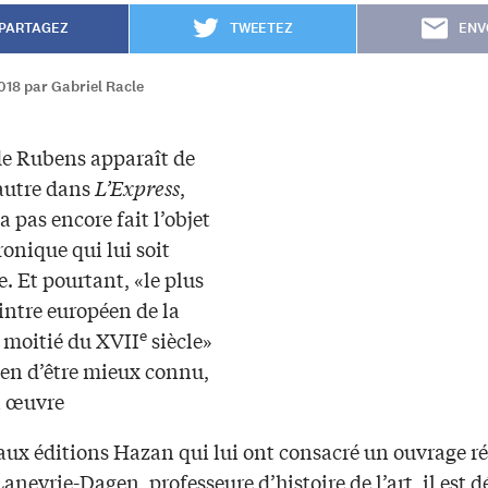
PARTAGEZ
TWEETEZ
ENV
018 par Gabriel Racle
e Rubens apparaît de
autre dans
L’Express
,
’a pas encore fait l’objet
onique qui lui soit
. Et pourtant, «le plus
intre européen de la
e
 moitié du XVII
siècle»
ien d’être mieux connu,
n œuvre
 aux éditions Hazan qui lui ont consacré un ouvrage r
aneyrie-Dagen, professeure d’histoire de l’art, il est 