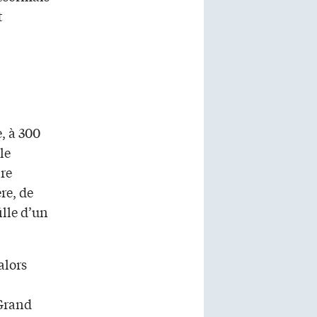
t
, à 300
le
ire
re, de
ille d’un
alors
 Grand