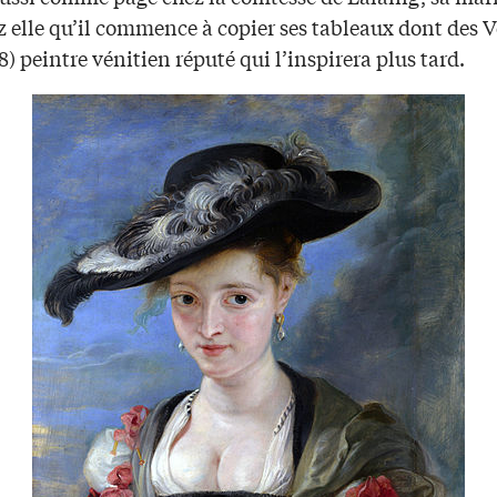
z elle qu’il commence à copier ses tableaux dont des 
8) peintre vénitien réputé qui l’inspirera plus tard.