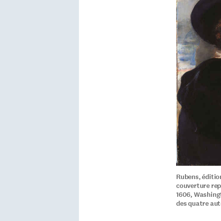
Rubens, édition
couverture repr
1606, Washingt
des quatre aut