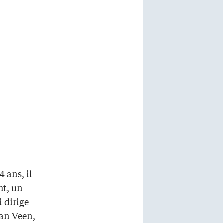
 ans, il
ht, un
 dirige
van Veen,