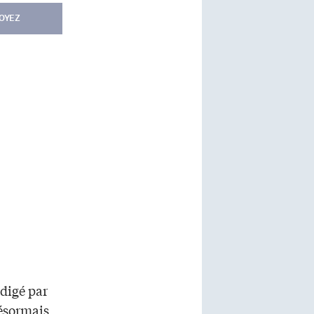
OYEZ
édigé par
désormais