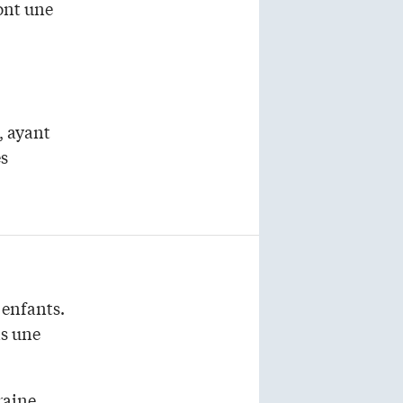
ont une
, ayant
es
 enfants.
ns une
raine.