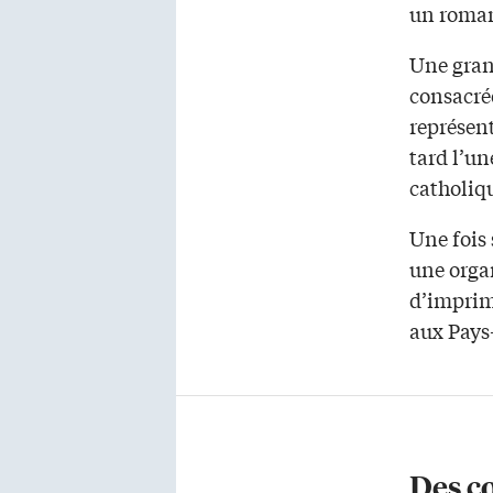
un roman
Une grand
consacrée
représent
tard l’un
catholiq
Une fois 
une organ
d’imprim
aux Pays
Des c