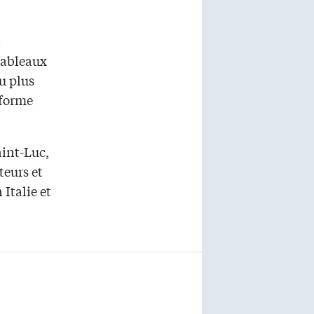
t
tableaux
u plus
éforme
aint-Luc,
teurs et
 Italie et