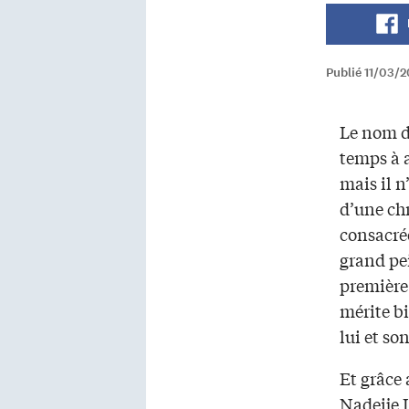
Publié 11/03/2
Le nom d
temps à 
mais il n
d’une chr
consacrée
grand pe
première
mérite b
lui et so
Et grâce
Nadeije L