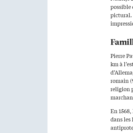
possible
pictural.
impressi
Famil
Pierre Pa
km à l’es
d’Allema
romain (9
religion 
marchand
En 1568, 
dans les
antiprote