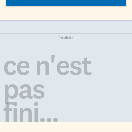
Publicité
ce n'est
pas
fini...