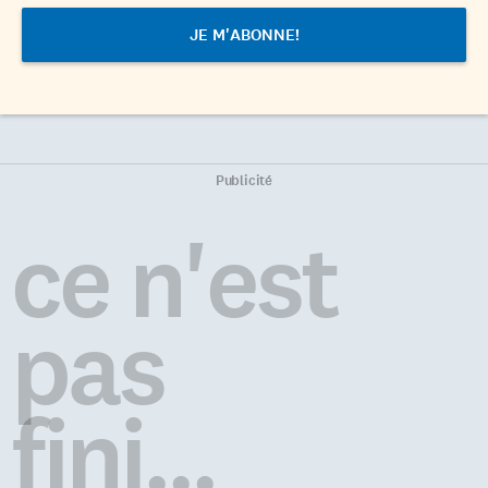
Publicité
ce n'est
pas
fini...