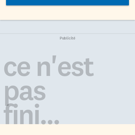
Publicité
ce n'est
pas
fini...