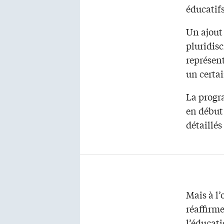
éducatifs
Un ajout 
pluridisc
représent
un certa
La progr
en début
détaillés
Mais à l’
réaffirm
l’éducati