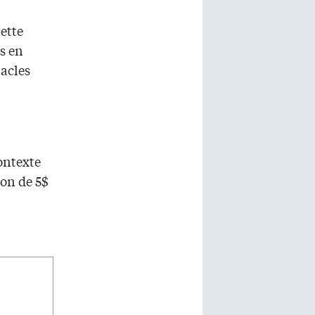
cette
s en
tacles
contexte
ion de 5$