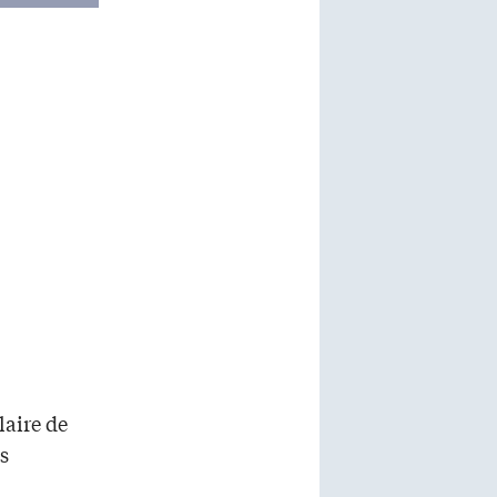
laire de
s