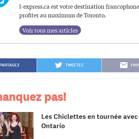
l-express.ca est votre destination francophon
profiter au maximum de Toronto.
PARTAGEZ
TWEETEZ
ENV
anquez pas!
Les Chiclettes en tournée ave
Ontario