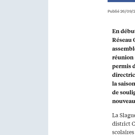
Publié 26/09/
En début
Réseau O
assembl
réunion 
permis d
directri
la saiso
de soulig
nouveaux
La Slagu
district 
scolaires