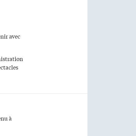
enir avec
istration
ctacles
enu à