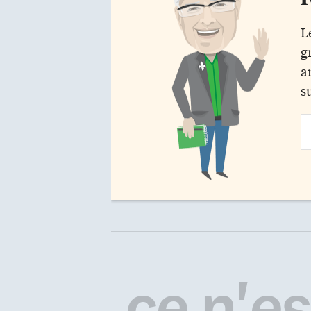
L
g
a
s
Em
Ad
ce n'est