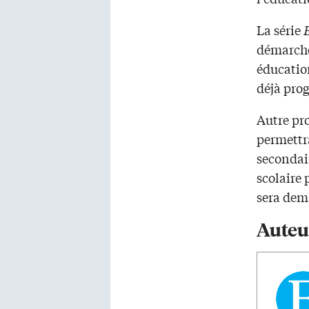
La série
démarche
éducation
déjà pro
Autre pr
permettr
secondair
scolaire 
sera dem
Auteu