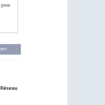
e pour
OYEZ
c Réseau