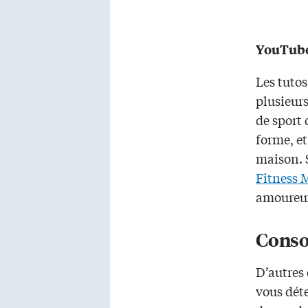
YouTub
Les tuto
plusieurs
de sport 
forme, et
maison. 
Fitness 
amoureux
Consol
D’autres 
vous déte