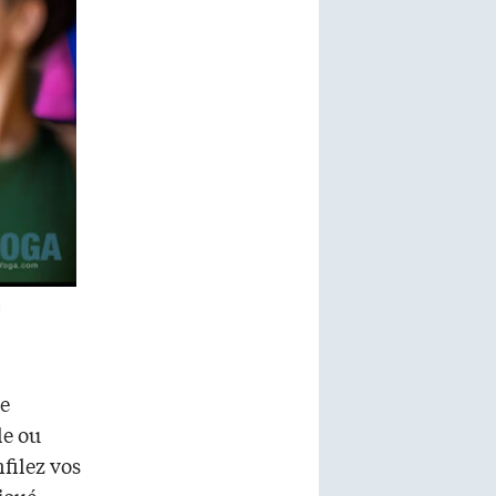
m
de
le ou
filez vos