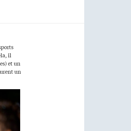
sports
a, il
es) et un
surent un