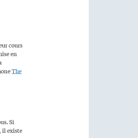
eur cours
mise en
a
phone
The
us. Si
il existe