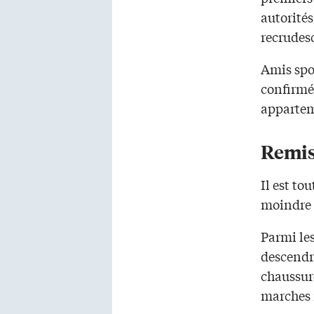
autorités
recrudesc
Amis spo
confirmés
apparteme
Remis
Il est to
moindre é
Parmi les
descendre
chaussure
marches 