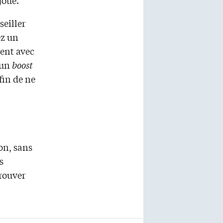
joué.
seiller
ez un
vent avec
 un
boost
fin de ne
son, sans
s
trouver