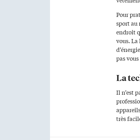
vêtements
Pour pra
sport au
endroit q
vous. La
d’énergi
pas vous 
La tec
Il n’est 
professio
appareils
très faci