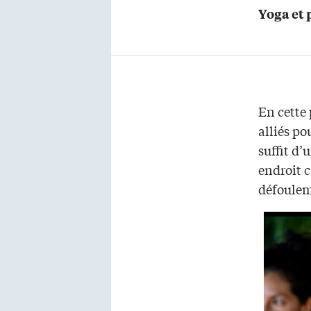
Yoga et 
En cette 
alliés po
suffit d’
endroit c
défoulem