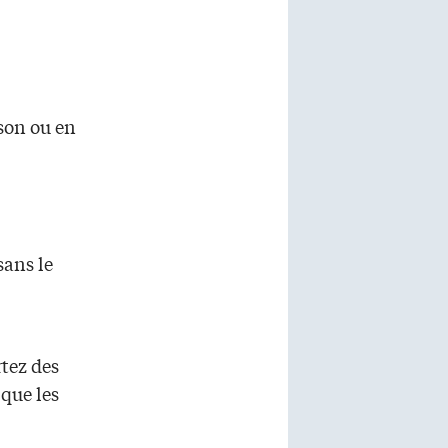
ison ou en
sans le
rtez des
 que les