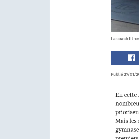
La coach fitne
Publié 27/01/
En cette
nombreux
priorisen
Mais les 
gymnases
premiers 