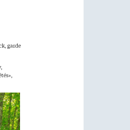
ck, garde
,
tés»,