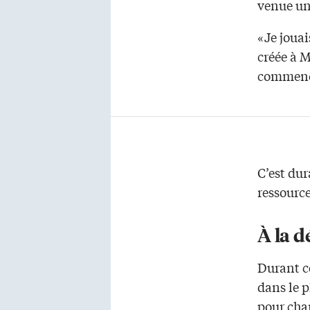
venue un 
«Je joua
créée à M
commencé 
C’est dur
ressource
À la 
Durant ce
dans le p
pour chan