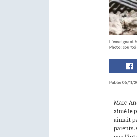
L'enseignant M
Photo: courtoi
Publié 05/11/2
Marc-And
aimé le p
aimait p
parents. 
que l’int