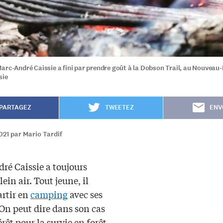
arc-André Caissie a fini par prendre goût à la Dobson Trail, au Nouveau
sie
PARTAGEZ
TWEETEZ
ENV
021 par Mario Tardif
ré Caissie a toujours
lein air. Tout jeune, il
artir en
camping
avec ses
On peut dire dans son cas
érêt pour la survie en forêt