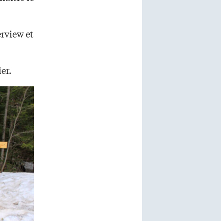
erview et
er.