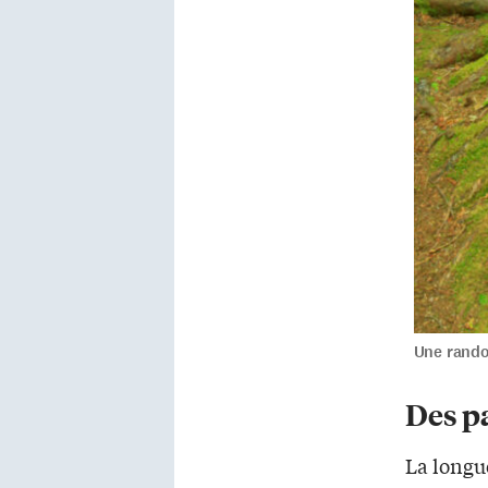
Une rando
Des pa
La longue