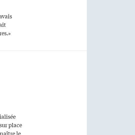
avais
ait
res.»
ialisée
 sur place
naître le