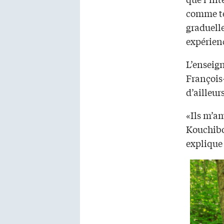
comme tel
graduell
expérienc
L’enseign
François
d’ailleur
«Ils m’a
Kouchibo
explique