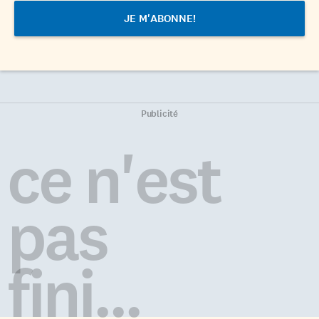
Publicité
ce n'est
pas
fini...