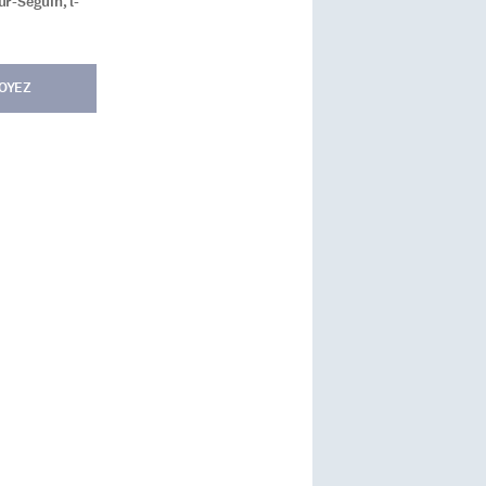
r-Séguin, l-
OYEZ