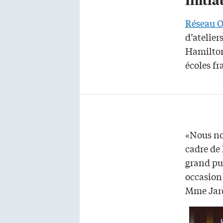
Réseau O
d’atelie
Hamilton 
écoles f
«Nous nou
cadre de 
grand pub
occasion
Mme Jard