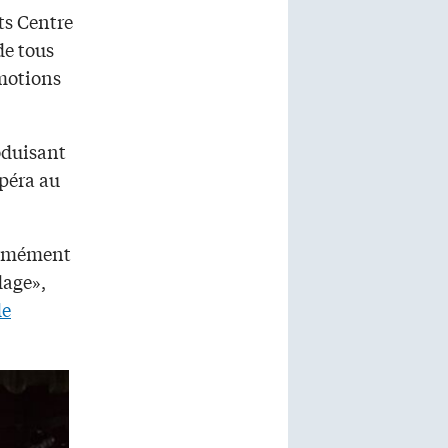
ts Centre
de tous
motions
oduisant
péra au
normément
dage»,
de