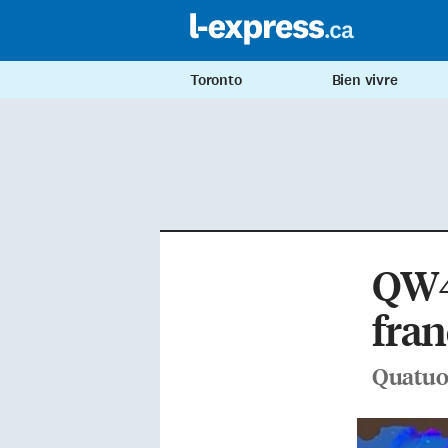
Toronto
Bien vivre
QW4
fra
Quatuor