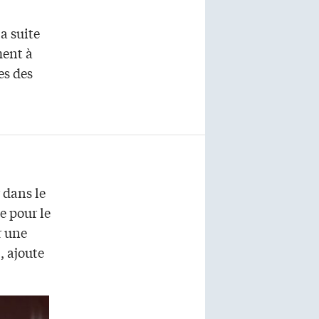
a suite
ment à
es des
 dans le
e pour le
r une
, ajoute