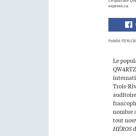
Le quatuor QW4
express.ca
Publié 17/10/
Le popul
QW4RTZ 
internati
Trois-Riv
auditoir
francoph
nombre a
tout nou
HÉROS
d