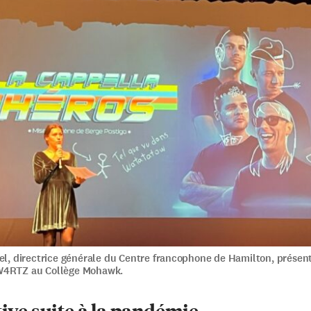
el, directrice générale du Centre francophone de Hamilton, présent
W4RTZ au Collège Mohawk.
tive suite à la pandémie