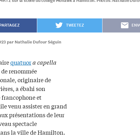
RTZ sur la scène du collège Mohawk à Hamilton. Photos: Nathalie Dufou
PARTAGEZ
TWEETEZ
ENV
2023 par Nathalie Dufour Séguin
aire
quatuor
a capella
de renommée
onale, originaire de
ières, a ébahi son
e francophone et
ile venu assister en grand
ux présentations de leur
veau spectacle
ans la ville de Hamilton.