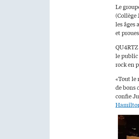
Le groupe
(Collège 
les âges
et proues
QU4RTZ i
le publi
rock en p
«Tout le 
de bons 
confie Ju
Hamilto