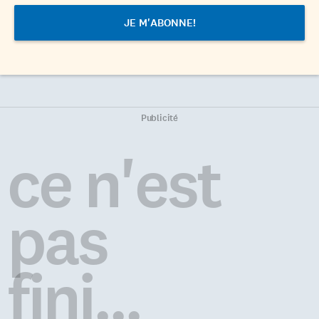
Publicité
ce n'est
pas
fini...