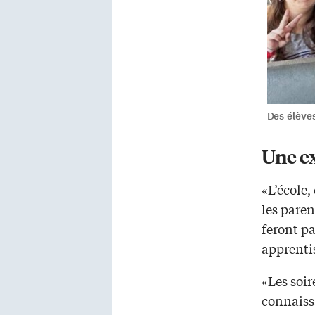
Des élève
Une e
«L’école
les paren
feront pa
apprentis
«Les soi
connaissa