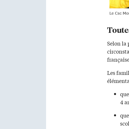
Le Csc Mo
Toute
Selon la
circonsta
française
Les famil
élément
que
4 a
que
scol