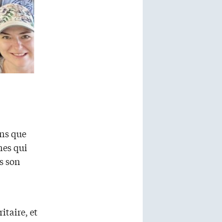
ons que
nes qui
ns son
itaire, et