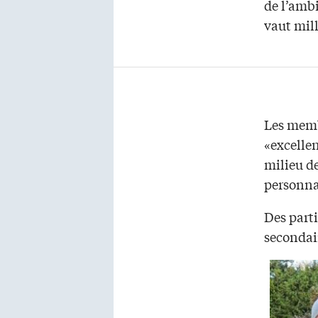
de l’amb
vaut mil
Les memb
«excelle
milieu d
personna
Des parti
secondai