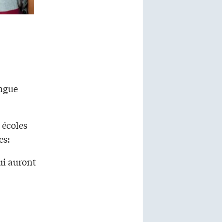
angue
écoles
es:
ui auront