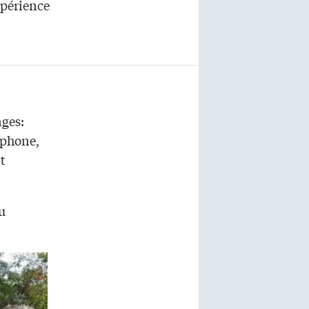
xpérience
ages:
ophone,
t
u