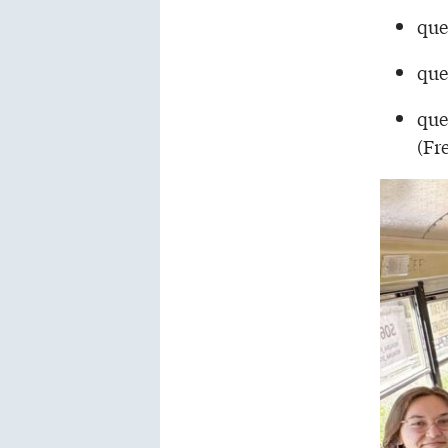
que
que
que
(Fr