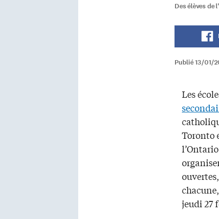
Des élèves de 
Publié 13/01/2
Les écol
secondai
catholiq
Toronto e
l’Ontario
organiser
ouvertes,
chacune,
jeudi 27 f