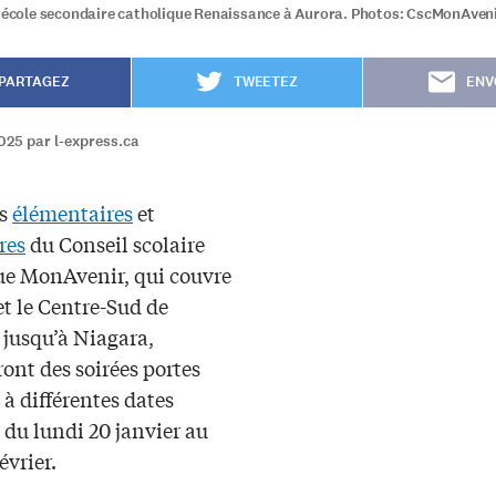
l'école secondaire catholique Renaissance à Aurora. Photos: CscMonAven
PARTAGEZ
TWEETEZ
ENV
025 par l-express.ca
es
élémentaires
et
res
du Conseil scolaire
ue MonAvenir, qui couvre
t le Centre-Sud de
 jusqu’à Niagara,
ont des soirées portes
 à différentes dates
 du lundi 20 janvier au
évrier.