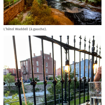
L’hôtel Waddell (à gauche).