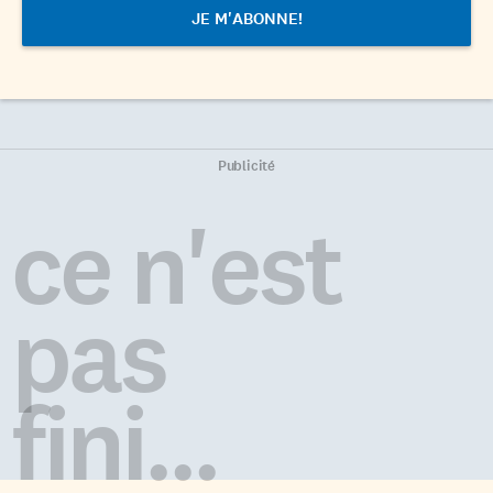
Publicité
ce n'est
pas
fini...