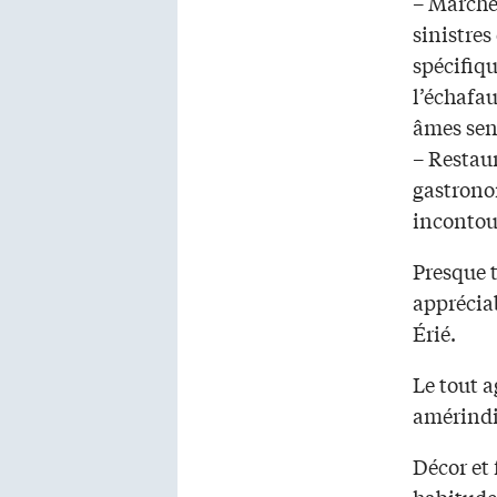
– Marche
sinistres
spécifiqu
l’échafa
âmes sen
– Restau
gastrono
incontour
Presque t
apprécia
Érié.
Le tout 
amérindi
Décor et 
habitude