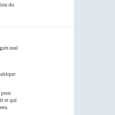
tion du
igrés mal
Amérique
s pour
it et qui
tawa