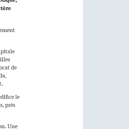
ctère
ysement
apitale
illes
ocat de
da,
t.
difice le
s, près
ton. Une