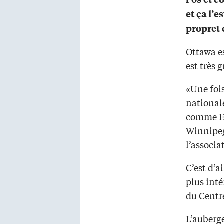
et ça l’e
propret e
Ottawa es
est très 
«Une fois
nationale
comme Ed
Winnipeg
l’associ
C’est d’a
plus inté
du Centr
L’auberg