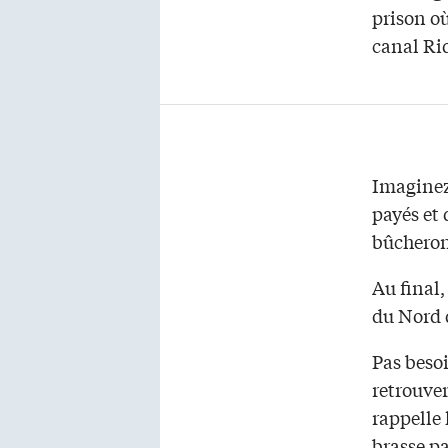
prison où
canal Ri
Imaginez,
payés et 
bûcheron
Au final,
du Nord 
Pas beso
retrouver
rappelle 
brasse pa