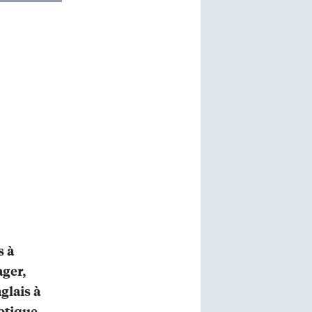
s à
ager,
glais à
xotique,