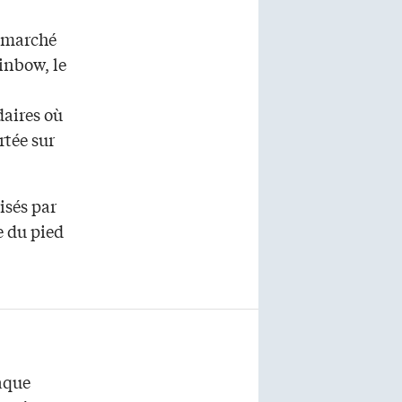
u marché
ainbow, le
daires où
rtée sur
isés par
e du pied
haque