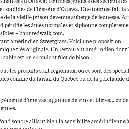
s hantées d’Ottawa: Tournées guidées des secteurs les
 et sordides de l’histoire d’Ottawa. Une tournée fait la 
e de la vieille prison devenue auberge de jeunesse. At
ud pétrifie les âmes normales et siphonne complèteme
sibles – hauntedwalk.com.
rant amérindien Sweetgrass: Voici une proposition
mique très originale. Un restaurant amérindien dont l
nable est un succulent filet de bison.
ous les produits sont régionaux, ou ce sont des spécial
bles comme du faisan du Québec ou de la perchaude d
agrémenté d’une vaste gamme de vins et bières… ou de
ennes.
fond sonore alliant bien la sensibilité amérindienne 
s gastronomiques.