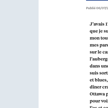
Publié 06/07/
J’avais 
que je su
mon tou
mes pare
sur le ca
l’auberg
dans une
suis sor
et blues,
dîner cr
Ottawa p
pour voi
l’os et c