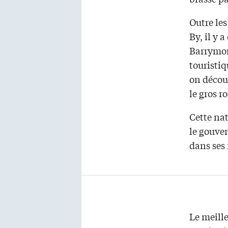
Outre les
By, il y 
Barrymore
touristiq
on découv
le gros r
Cette na
le gouve
dans ses
Le meille