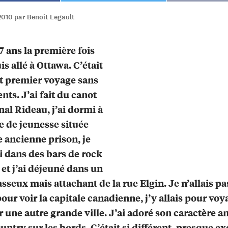
2010 par Benoit Legault
17 ans la première fois
is allé à Ottawa. C’était
t premier voyage sans
nts. J’ai fait du canot
nal Rideau, j’ai dormi à
e de jeunesse située
 ancienne prison, je
ti dans des bars de rock
 et j’ai déjeuné dans un
asseux mais attachant de la rue Elgin. Je n’allais pa
our voir la capitale canadienne, j’y allais pour voy
r une autre grande ville. J’ai adoré son caractère an
ountry sur les bords. C’était si différent, presque e