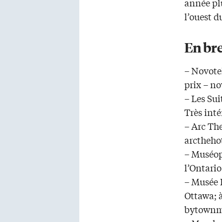
année plu
l’ouest d
En br
– Novote
prix – n
– Les Su
Très inté
– Arc Th
arctheho
– Muséop
l’Ontario
– Musée 
Ottawa; à
bytownm