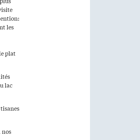
 plus
visite
tention:
nt les
e plat
ités
u lac
 tisanes
à nos