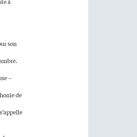
ste à
our son
hambre.
use –
honie de
s’appelle