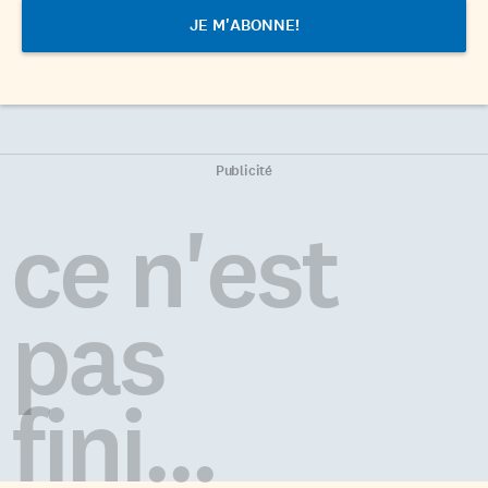
Publicité
ce n'est
pas
fini...