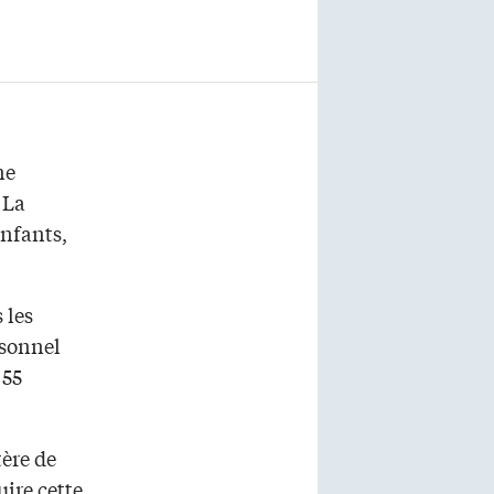
ne
 La
enfants,
 les
rsonnel
 55
tère de
ire cette