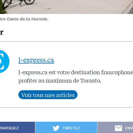
otre-Dame-de-la-Huronie.
r
l-express.ca
l-express.ca est votre destination francophon
profiter au maximum de Toronto.
PARTAGEZ
TWEETEZ
ENV