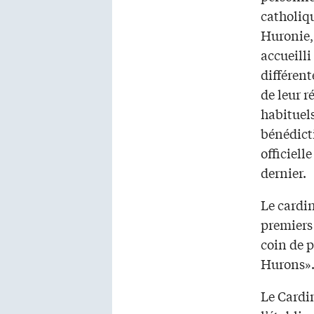
catholiq
Huronie,
accueill
différen
de leur r
habituels
bénédict
officielle
dernier.
Le cardi
premiers 
coin de p
Hurons»…
Le Cardi