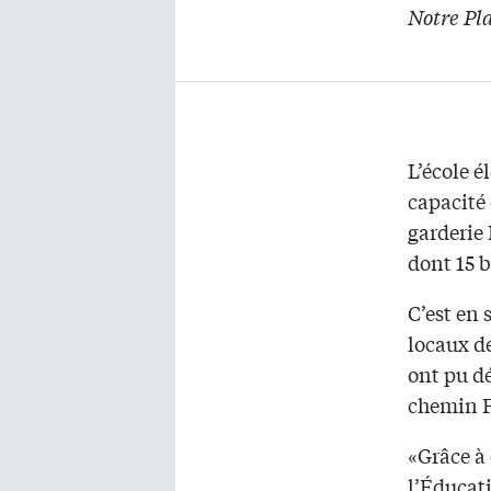
Notre Pl
L’école 
capacité 
garderie 
dont 15 b
C’est en 
locaux d
ont pu d
chemin F
«Grâce à 
l’Éducat