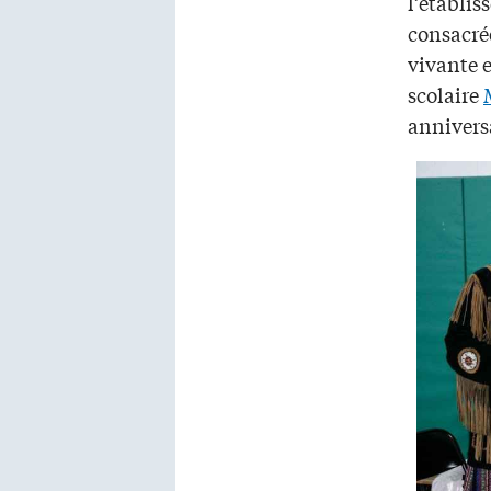
l’établi
consacré
vivante e
scolaire
annivers