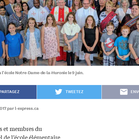
 à l'école Notre-Dame-de-la-Huronie le 9 juin.
PARTAGEZ
TWEETEZ
ENV
017 par l-express.ca
es et membres du
 de l’école élémentaire