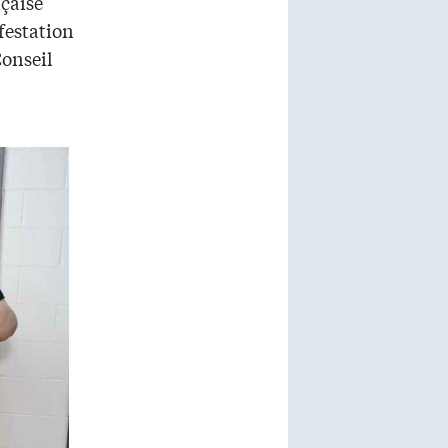
nçaise
festation
Conseil