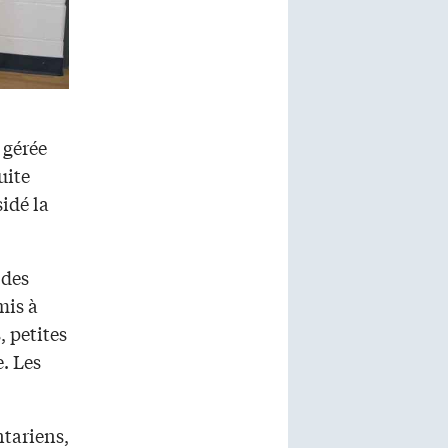
 gérée
uite
sidé la
 des
mis à
, petites
e. Les
ntariens,