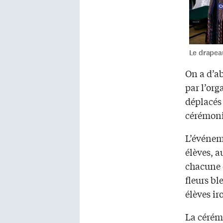
Le drapea
On a d’ab
par l’or
déplacés 
cérémoni
L’événeme
élèves, a
chacune d
fleurs bl
élèves ir
La cérém