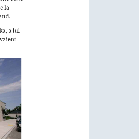
e la
and.
a, a lui
avaient