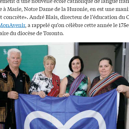
ssement d’une nouvelle école catholique de langue fra
e à Marie, Notre Dame de la Huronie, en est une mani
t concrète». André Blais, directeur de l’éducation du 
MonAvenir
, a rappelé qu’on célèbre cette année le 175e
aire du diocèse de Toronto.