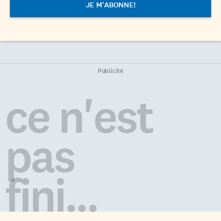
Publicité
ce n'est
pas
fini...