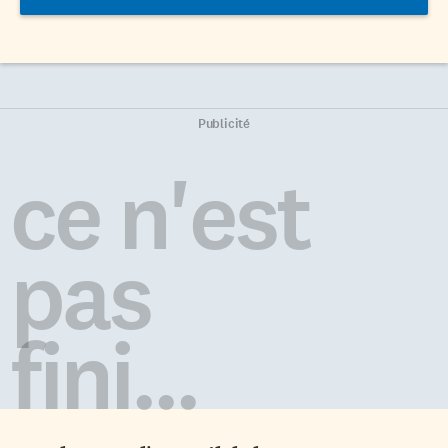
Publicité
ce n'est
pas
fini...